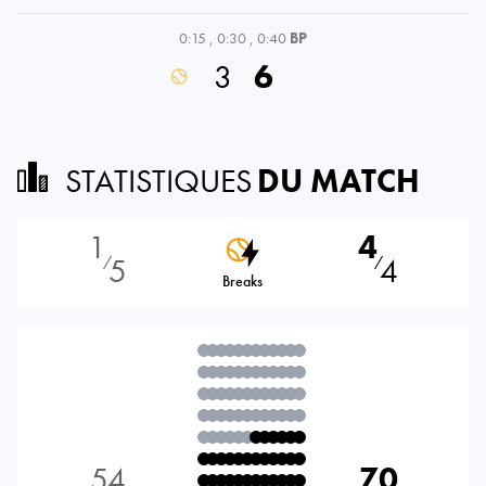
0:15
,
0:30
,
0:40
BP
3
6
STATISTIQUES
DU MATCH
1
4
5
4
⁄
⁄
Breaks
54
70