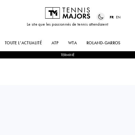
FR
EN
Le site que les passionnés de tennis attendaient
TOUTE L’ACTUALITÉ
ATP
WTA
ROLAND-GARROS
US
TERMINÉ
Mexico
JULIA
0
-
2
KAYLA
GARCIA RUIZ
CROSS