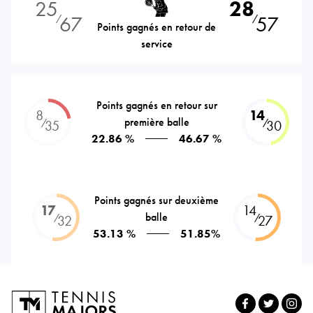
25
28
67
57
⁄
⁄
Points gagnés en retour de
service
Points gagnés en retour sur
8
14
première balle
⁄
⁄
35
30
22.86 %
46.67 %
Points gagnés sur deuxième
17
14
balle
⁄
⁄
32
27
53.13 %
51.85%