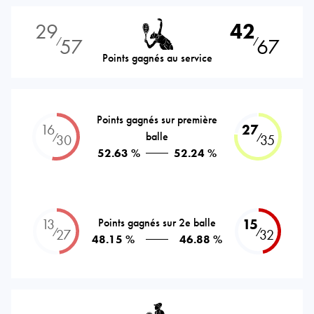
29
42
57
67
⁄
⁄
Points gagnés au service
Points gagnés sur première
16
27
balle
⁄
⁄
30
35
52.63 %
52.24 %
13
Points gagnés sur 2e balle
15
⁄
⁄
27
32
48.15 %
46.88 %