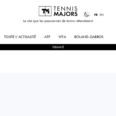
FR
EN
Le site que les passionnés de tennis attendaient
TOUTE L’ACTUALITÉ
ATP
WTA
ROLAND-GARROS
US
TERMINÉ
USA
EMINA
0
-
2
KAYLA
BEKTAS
CROSS