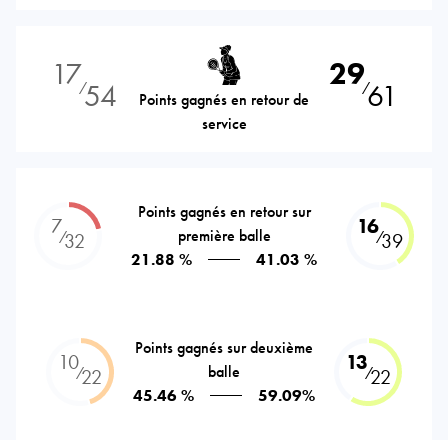
17
29
54
61
⁄
⁄
Points gagnés en retour de
service
Points gagnés en retour sur
7
16
première balle
⁄
⁄
32
39
21.88 %
41.03 %
Points gagnés sur deuxième
10
13
balle
⁄
⁄
22
22
45.46 %
59.09%