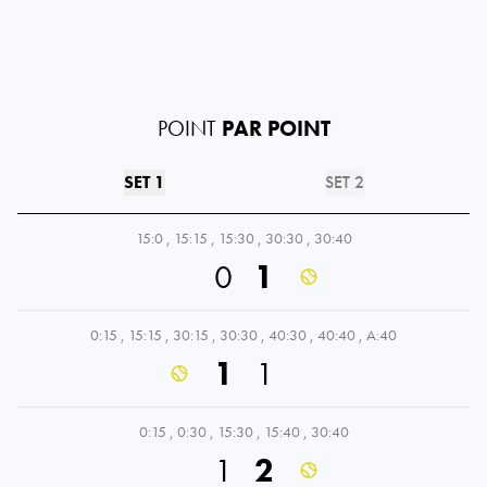
POINT
PAR POINT
SET 1
SET 2
15:0
,
15:15
,
15:30
,
30:30
,
30:40
0
1
0:15
,
15:15
,
30:15
,
30:30
,
40:30
,
40:40
,
A:40
1
1
0:15
,
0:30
,
15:30
,
15:40
,
30:40
1
2