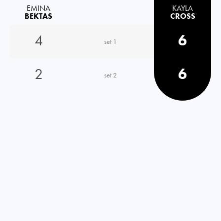
EMINA
KAYLA
BEKTAS
CROSS
4
6
set 1
2
6
set 2