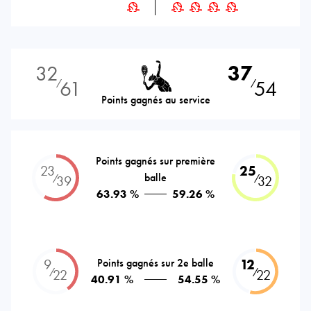
32
37
61
54
⁄
⁄
Points gagnés au service
Points gagnés sur première
23
25
balle
⁄
⁄
39
32
63.93 %
59.26 %
9
Points gagnés sur 2e balle
12
⁄
⁄
22
22
40.91 %
54.55 %