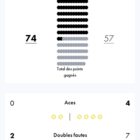
74
57
Total des points
gagnés
0
4
Aces
2
7
Doubles fautes