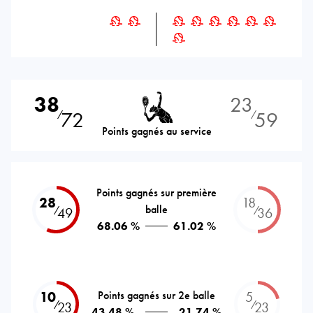
38
23
72
59
⁄
⁄
Points gagnés au service
Points gagnés sur première
28
18
balle
⁄
⁄
49
36
68.06 %
61.02 %
10
Points gagnés sur 2e balle
5
⁄
⁄
23
23
43.48 %
21.74 %