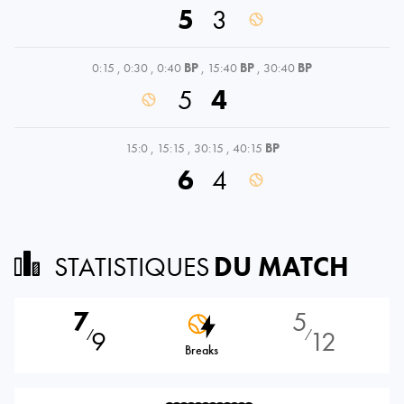
5
3
0:15
,
0:30
,
0:40
BP
,
15:40
BP
,
30:40
BP
5
4
15:0
,
15:15
,
30:15
,
40:15
BP
6
4
STATISTIQUES
DU MATCH
7
5
9
12
⁄
⁄
Breaks