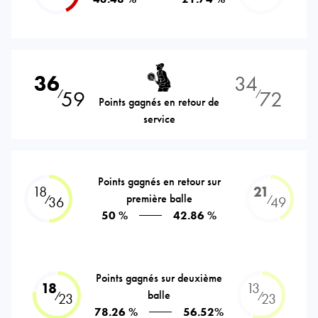
36
34
59
72
⁄
⁄
Points gagnés en retour de
service
Points gagnés en retour sur
18
21
première balle
⁄
⁄
36
49
50 %
42.86 %
Points gagnés sur deuxième
18
13
balle
⁄
⁄
23
23
78.26 %
56.52%