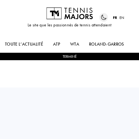
FR
EN
Le site que les passionnés de tennis attendaient
TOUTE L’ACTUALITÉ
ATP
WTA
ROLAND-GARROS
US
TERMINÉ
Italy
JESSICA
2
-
0
KAYLA
PIERI
CROSS