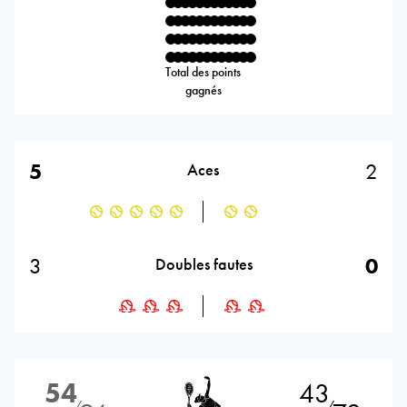
Total des points
gagnés
5
2
Aces
3
0
Doubles fautes
54
43
⁄
⁄