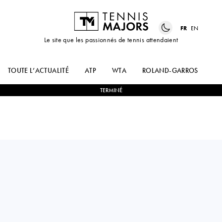
FR
EN
Le site que les passionnés de tennis attendaient
TOUTE L’ACTUALITÉ
ATP
WTA
ROLAND-GARROS
US
TERMINÉ
Slovakia
TEREZA
1
-
1
ANDREA
MIHALÍKOVÁ
GAMIZ