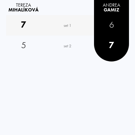
TEREZA
ANDREA
MIHALÍKOVÁ
GAMIZ
7
6
set 1
5
7
set 2