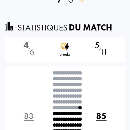
STATISTIQUES
DU MATCH
4
5
6
11
⁄
⁄
Breaks
83
85