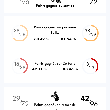
96
72
Points gagnés au service
Points gagnés sur première
38
38
balle
⁄
⁄
58
59
60.42 %
81.94 %
16
Points gagnés sur 2e balle
5
⁄
⁄
38
13
42.11 %
38.46 %
29
42
72
96
⁄
⁄
Points gagnés en retour de