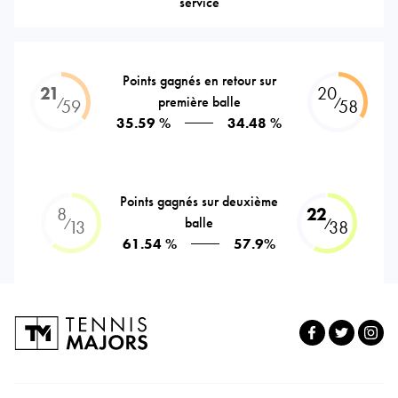
service
Points gagnés en retour sur
21
20
première balle
⁄
⁄
59
58
35.59 %
34.48 %
Points gagnés sur deuxième
8
22
balle
⁄
⁄
13
38
61.54 %
57.9%