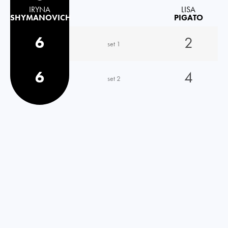
IRYNA
LISA
SHYMANOVICH
PIGATO
6
2
set 1
6
4
set 2