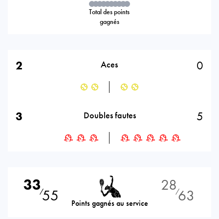
Total des points
gagnés
2
0
Aces
3
5
Doubles fautes
33
28
55
63
⁄
⁄
Points gagnés au service