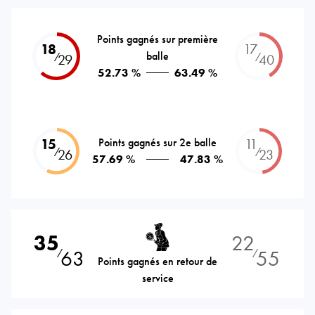
Points gagnés sur première
18
17
balle
⁄
⁄
29
40
52.73 %
63.49 %
15
Points gagnés sur 2e balle
11
⁄
⁄
26
23
57.69 %
47.83 %
35
22
63
55
⁄
⁄
Points gagnés en retour de
service