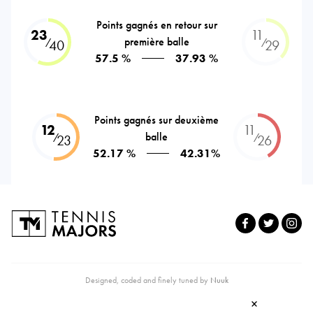
Points gagnés en retour sur
23
11
première balle
⁄
⁄
40
29
57.5 %
37.93 %
Points gagnés sur deuxième
12
11
balle
⁄
⁄
23
26
52.17 %
42.31%
Designed, coded and finely tuned by
Nuuk
×