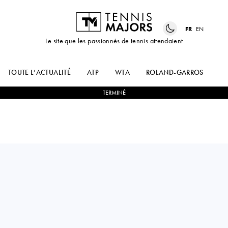
FR
EN
Le site que les passionnés de tennis attendaient
TOUTE L’ACTUALITÉ
ATP
WTA
ROLAND-GARROS
US
TERMINÉ
Belarus
IRYNA
2
-
0
LISA
SHYMANOVICH
PIGATO