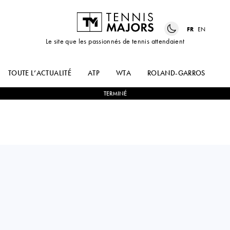
FR
EN
Le site que les passionnés de tennis attendaient
TOUTE L’ACTUALITÉ
ATP
WTA
ROLAND-GARROS
US
TERMINÉ
Bulgaria
LIA
0
-
2
MARY
KARATANCHEVA
LEWIS