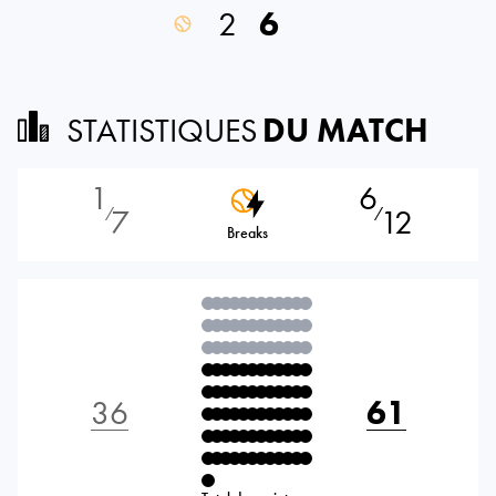
2
6
STATISTIQUES
DU MATCH
1
6
7
12
⁄
⁄
Breaks
36
61