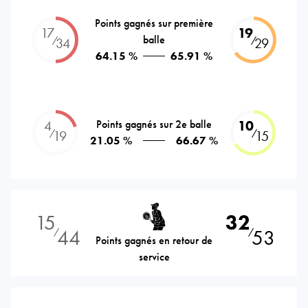
Points gagnés sur première
17
19
balle
⁄
⁄
34
29
64.15 %
65.91 %
4
Points gagnés sur 2e balle
10
⁄
⁄
19
15
21.05 %
66.67 %
15
32
44
53
⁄
⁄
Points gagnés en retour de
service