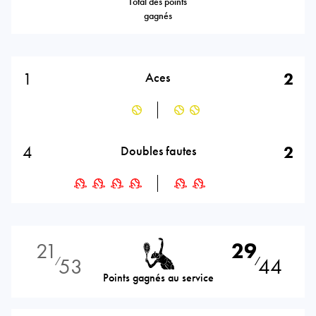
Total des points
gagnés
1
2
Aces
4
2
Doubles fautes
21
29
53
44
⁄
⁄
Points gagnés au service