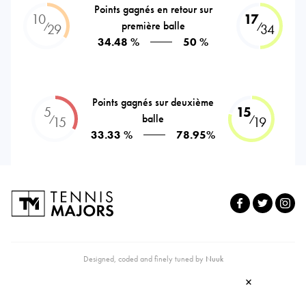
Points gagnés en retour sur
10
17
première balle
⁄
⁄
29
34
34.48 %
50 %
Points gagnés sur deuxième
5
15
balle
⁄
⁄
15
19
33.33 %
78.95%
Designed, coded and finely tuned by
Nuuk
×