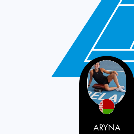
Belarus
ARYNA