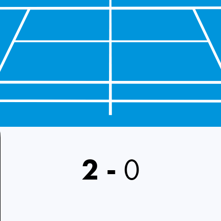
2
-
0