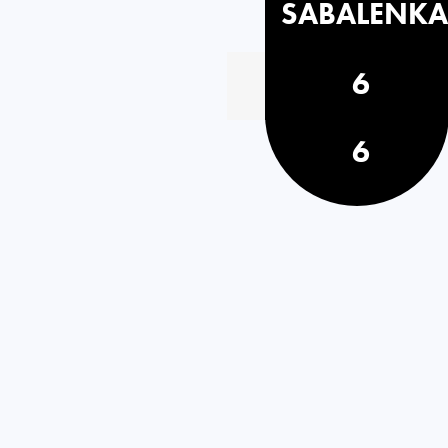
SABALENKA
6
6