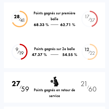
Points gagnés sur première
28
17
balle
⁄
⁄
41
37
68.33 %
62.71 %
9
Points gagnés sur 2e balle
12
⁄
⁄
19
22
47.37 %
54.55 %
27
21
59
60
⁄
⁄
Points gagnés en retour de
service