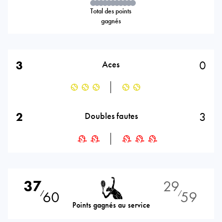
Total des points
gagnés
3
0
Aces
2
3
Doubles fautes
37
29
60
59
⁄
⁄
Points gagnés au service