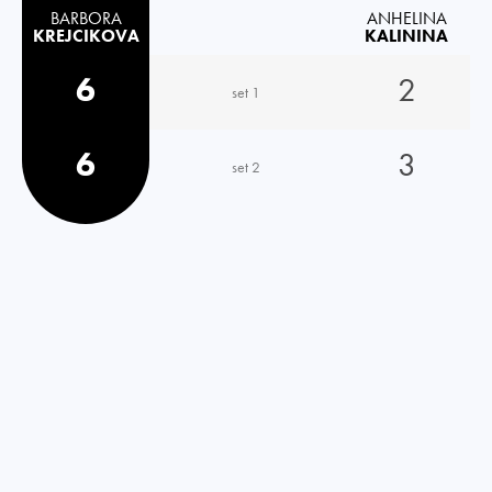
BARBORA
ANHELINA
KREJCIKOVA
KALININA
6
2
set 1
6
3
set 2