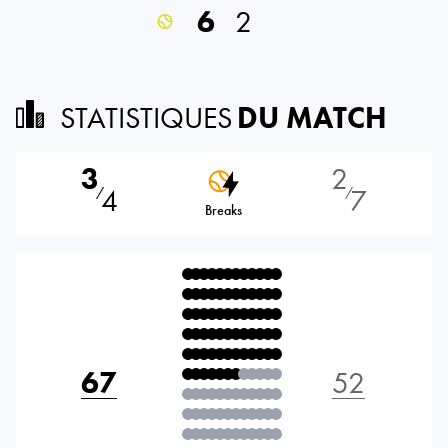
6
2
STATISTIQUES
DU MATCH
3
2
4
7
⁄
⁄
Breaks
67
52