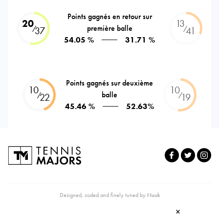
Points gagnés en retour sur
20
13
première balle
⁄
⁄
37
41
54.05 %
31.71 %
Points gagnés sur deuxième
10
10
balle
⁄
⁄
22
19
45.46 %
52.63%
Designed, coded and finely tuned by
Nuuk
×