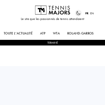
FR
EN
Le site que les passionnés de tennis attendaient
TOUTE L’ACTUALITÉ
ATP
WTA
ROLAND-GARROS
US
TERMINÉ
Czech Republic
BARBORA
2
-
0
ANHELINA
KREJCIKOVA
KALININA