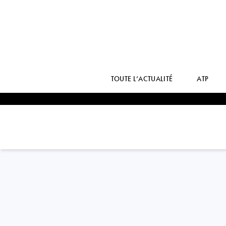
TOUTE L’ACTUALITÉ
ATP
Kazakhstan
ELENA
RYBAKINA