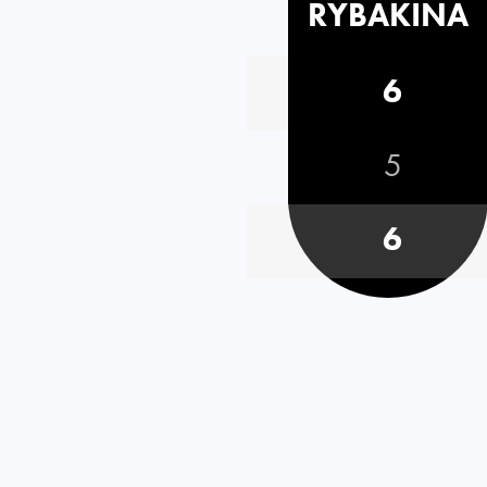
RYBAKINA
6
5
6