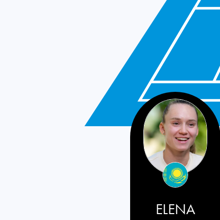
Kazakhstan
ELENA