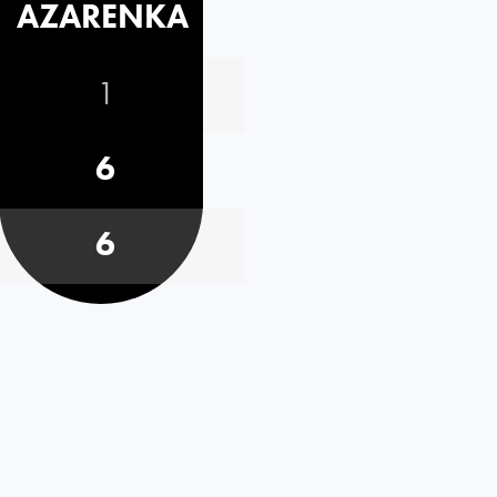
AZARENKA
1
6
6