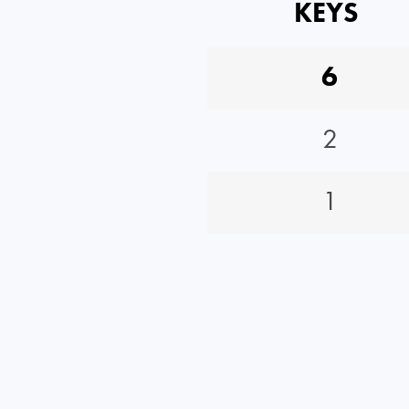
KEYS
6
2
1