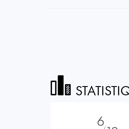
STATISTI
6
⁄