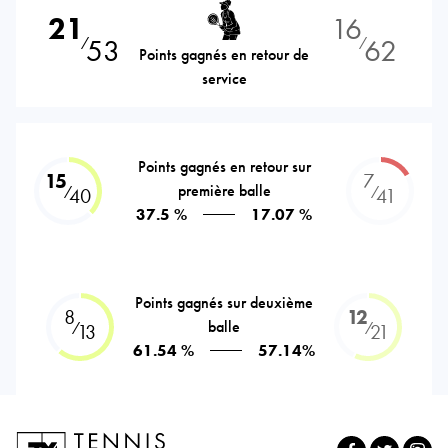
21
16
53
62
⁄
⁄
Points gagnés en retour de
service
Points gagnés en retour sur
15
7
première balle
⁄
⁄
40
41
37.5 %
17.07 %
Points gagnés sur deuxième
8
12
balle
⁄
⁄
13
21
61.54 %
57.14%