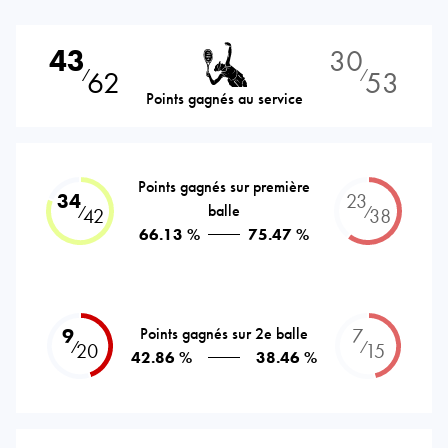
43
30
62
53
⁄
⁄
Points gagnés au service
Points gagnés sur première
34
23
balle
⁄
⁄
42
38
66.13 %
75.47 %
9
Points gagnés sur 2e balle
7
⁄
⁄
20
15
42.86 %
38.46 %