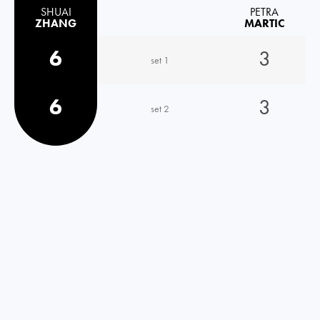
SHUAI
PETRA
ZHANG
MARTIC
6
3
set 1
6
3
set 2