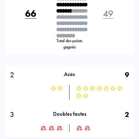
66
49
Total des points
gagnés
2
9
Aces
3
2
Doubles fautes