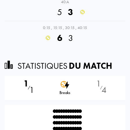
40:A
5
3
0:15
,
15:15
,
30:15
,
40:15
6
3
STATISTIQUES
DU MATCH
1
1
1
4
⁄
⁄
Breaks