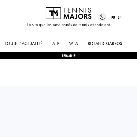
FR
EN
Le site que les passionnés de tennis attendaient
TOUTE L’ACTUALITÉ
ATP
WTA
ROLAND-GARROS
US
TERMINÉ
China PR
SHUAI
2
-
0
PETRA
ZHANG
MARTIC