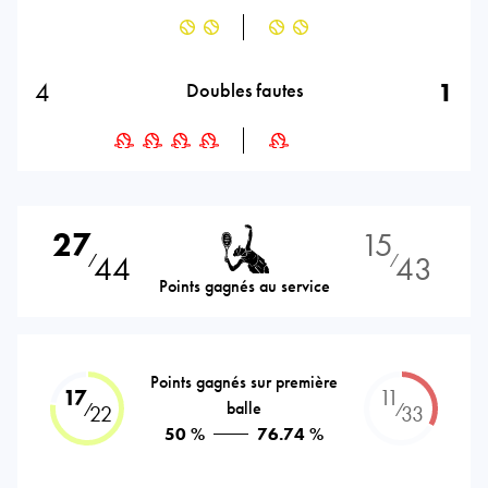
4
1
Doubles fautes
27
15
44
43
⁄
⁄
Points gagnés au service
Points gagnés sur première
17
11
balle
⁄
⁄
22
33
50 %
76.74 %