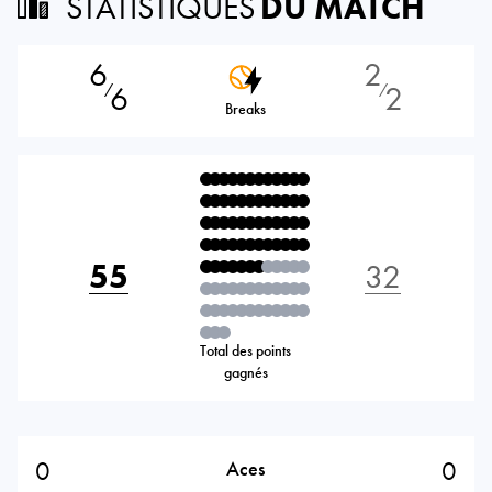
STATISTIQUES
DU MATCH
6
2
6
2
⁄
⁄
Breaks
55
32
Total des points
gagnés
0
0
Aces