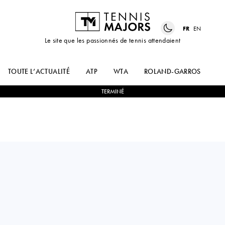
FR
EN
Le site que les passionnés de tennis attendaient
TOUTE L’ACTUALITÉ
ATP
WTA
ROLAND-GARROS
US
TERMINÉ
Germany
JESSICA
TAMARA
2
-
0
BOUZAS
KORPATSCH
MANEIRO