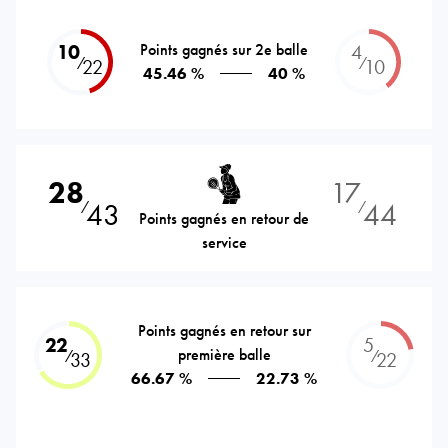
10
Points gagnés sur 2e balle
4
⁄
⁄
22
10
45.46 %
40 %
28
17
43
44
⁄
⁄
Points gagnés en retour de
service
Points gagnés en retour sur
22
5
première balle
⁄
⁄
33
22
66.67 %
22.73 %