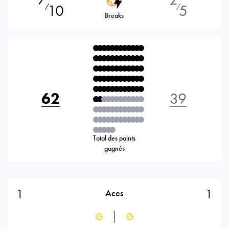
10
5
⁄
⁄
Breaks
62
39
Total des points
gagnés
1
1
Aces