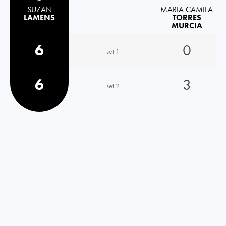
SUZAN
MARIA CAMILA
LAMENS
TORRES
MURCIA
6
0
set 1
6
3
set 2