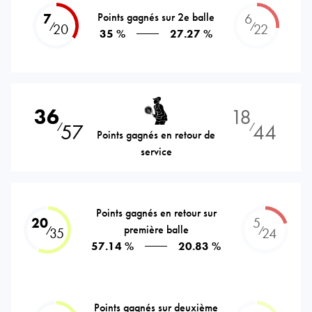
7
Points gagnés sur 2e balle
6
⁄
⁄
20
22
35 %
27.27 %
36
18
57
44
⁄
⁄
Points gagnés en retour de
service
Points gagnés en retour sur
20
5
première balle
⁄
⁄
35
24
57.14 %
20.83 %
Points gagnés sur deuxième