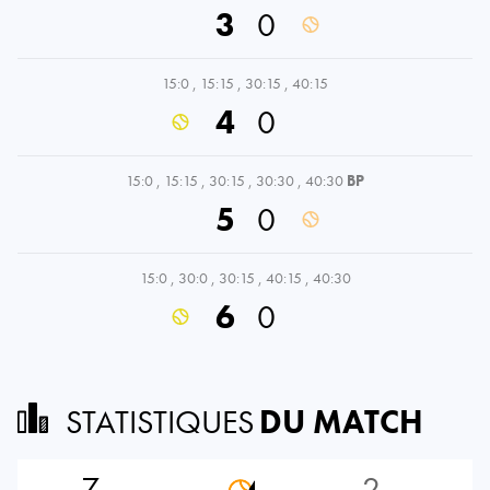
3
0
15:0
,
15:15
,
30:15
,
40:15
4
0
15:0
,
15:15
,
30:15
,
30:30
,
40:30
BP
5
0
15:0
,
30:0
,
30:15
,
40:15
,
40:30
6
0
STATISTIQUES
DU MATCH
7
2