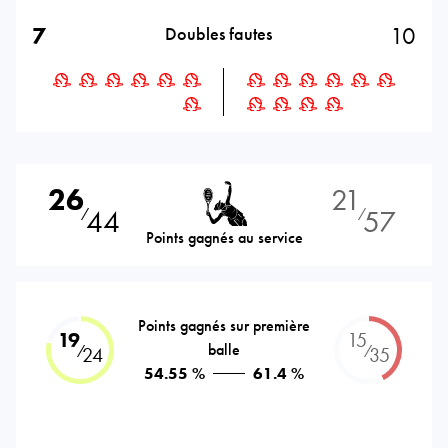
7
10
Doubles fautes
26
21
44
57
⁄
⁄
Points gagnés au service
Points gagnés sur première
19
15
balle
⁄
⁄
24
35
54.55 %
61.4 %