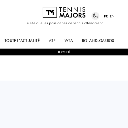
FR
EN
Le site que les passionnés de tennis attendaient
TOUTE L’ACTUALITÉ
ATP
WTA
ROLAND-GARROS
US
TERMINÉ
Netherlands
SUZAN
2
-
0
MARIA CAMILA
LAMENS
TORRES MURCIA