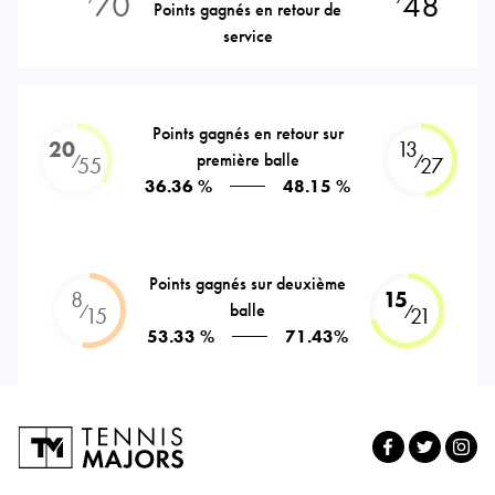
70
48
Points gagnés en retour de
service
Points gagnés en retour sur
20
13
première balle
⁄
⁄
55
27
36.36 %
48.15 %
Points gagnés sur deuxième
8
15
balle
⁄
⁄
15
21
53.33 %
71.43%