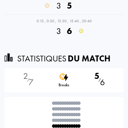
3
5
0:15
,
0:30
,
15:30
,
15:40
,
30:40
3
6
STATISTIQUES
DU MATCH
2
5
7
6
⁄
⁄
Breaks