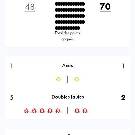
48
70
Total des points
gagnés
1
1
Aces
5
2
Doubles fautes