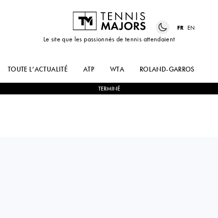
FR
EN
Le site que les passionnés de tennis attendaient
TOUTE L’ACTUALITÉ
ATP
WTA
ROLAND-GARROS
US
TERMINÉ
Colombia
MARIA CAMILA
0
-
2
YULIANA
TORRES MURCIA
MONROY