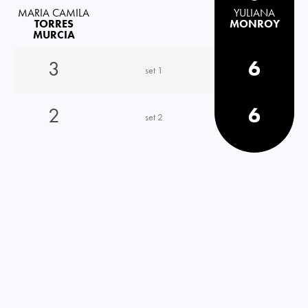
MARIA CAMILA
YULIANA
TORRES
MONROY
MURCIA
3
6
set 1
2
6
set 2