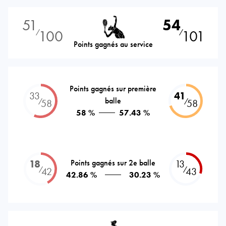
51
54
100
101
⁄
⁄
Points gagnés au service
Points gagnés sur première
33
41
balle
⁄
⁄
58
58
58 %
57.43 %
18
Points gagnés sur 2e balle
13
⁄
⁄
42
43
42.86 %
30.23 %