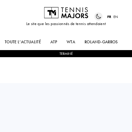
FR
EN
Le site que les passionnés de tennis attendaient
TOUTE L’ACTUALITÉ
ATP
WTA
ROLAND-GARROS
US
TERMINÉ
USA
ELVINA
1
-
2
PAULA
KALIEVA
ORMAECHEA