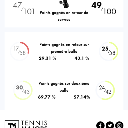
47
49
101
100
⁄
⁄
Points gagnés en retour de
service
Points gagnés en retour sur
17
25
première balle
⁄
⁄
58
58
29.31 %
43.1 %
Points gagnés sur deuxième
30
24
balle
⁄
⁄
43
42
69.77 %
57.14%