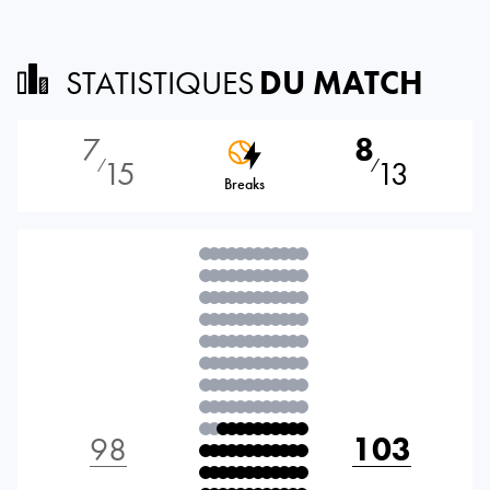
STATISTIQUES
DU MATCH
7
8
15
13
⁄
⁄
Breaks
98
103