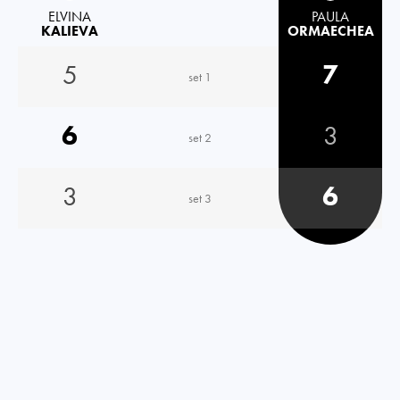
ELVINA
PAULA
KALIEVA
ORMAECHEA
5
7
set 1
6
3
set 2
3
6
set 3