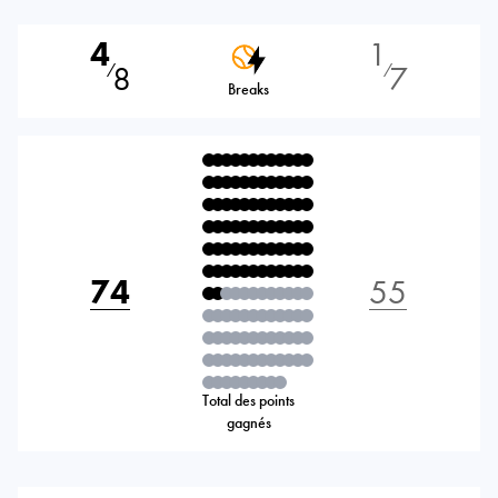
4
1
8
7
⁄
⁄
Breaks
74
55
Total des points
gagnés