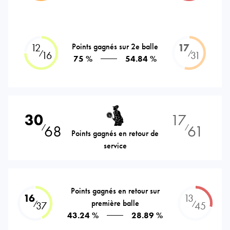
12
Points gagnés sur 2e balle
17
⁄
⁄
16
31
75 %
54.84 %
30
17
68
61
⁄
⁄
Points gagnés en retour de
service
Points gagnés en retour sur
16
13
première balle
⁄
⁄
37
45
43.24 %
28.89 %