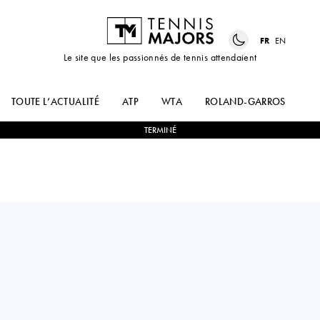
FR
EN
Le site que les passionnés de tennis attendaient
TOUTE L’ACTUALITÉ
ATP
WTA
ROLAND-GARROS
US
TERMINÉ
Argentina
PAULA
2
-
0
LAURA
ORMAECHEA
PIGOSSI