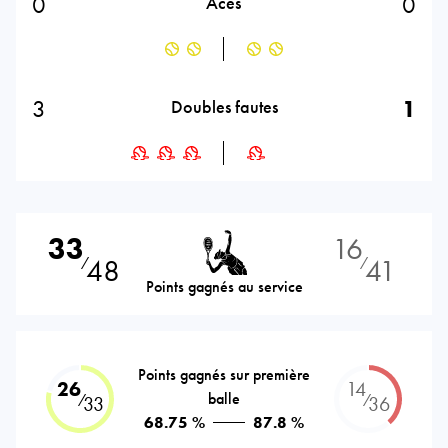
0
0
Aces
3
1
Doubles fautes
33
16
48
41
⁄
⁄
Points gagnés au service
Points gagnés sur première
26
14
balle
⁄
⁄
33
36
68.75 %
87.8 %