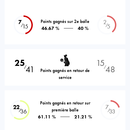
7
Points gagnés sur 2e balle
2
⁄
⁄
15
5
46.67 %
40 %
25
15
41
48
⁄
⁄
Points gagnés en retour de
service
Points gagnés en retour sur
22
7
première balle
⁄
⁄
36
33
61.11 %
21.21 %