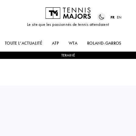
FR
EN
Le site que les passionnés de tennis attendaient
TOUTE L’ACTUALITÉ
ATP
WTA
ROLAND-GARROS
US
TERMINÉ
Ukraine
LESIA
2
-
0
PAULA
TSURENKO
ORMAECHEA