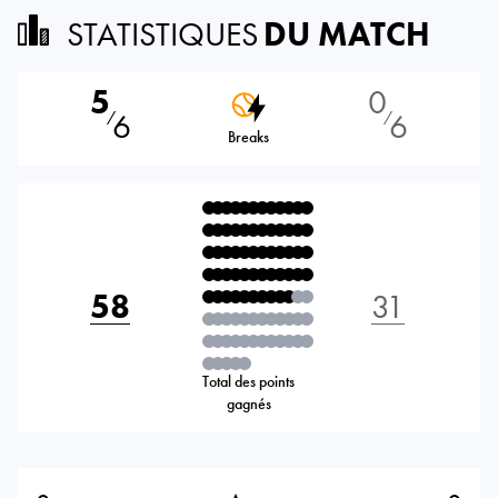
STATISTIQUES
DU MATCH
5
0
6
6
⁄
⁄
Breaks
58
31
Total des points
gagnés