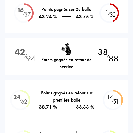
16
Points gagnés sur 2e balle
14
⁄
⁄
37
32
43.24 %
43.75 %
42
38
94
88
⁄
⁄
Points gagnés en retour de
service
Points gagnés en retour sur
24
17
première balle
⁄
⁄
62
51
38.71 %
33.33 %