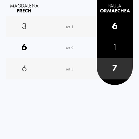
MAGDALENA
PAULA
FRECH
ORMAECHEA
3
6
set 1
6
1
set 2
6
7
set 3