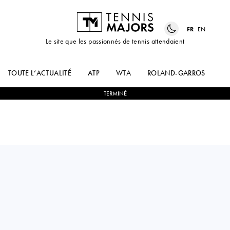
FR
EN
Le site que les passionnés de tennis attendaient
TOUTE L’ACTUALITÉ
ATP
WTA
ROLAND-GARROS
US
TERMINÉ
Poland
MAGDALENA
1
-
2
PAULA
FRECH
ORMAECHEA