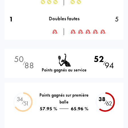
1
5
Doubles fautes
50
52
88
94
⁄
⁄
Points gagnés au service
Points gagnés sur première
34
38
balle
⁄
⁄
51
62
57.95 %
65.96 %