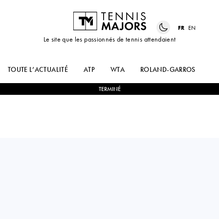
FR
EN
Le site que les passionnés de tennis attendaient
TOUTE L’ACTUALITÉ
ATP
WTA
ROLAND-GARROS
US
TERMINÉ
Italy
CAMILLA
2
-
0
NICOLE
ROSATELLO
FOSSA HUERGO