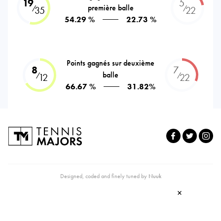
19
5
première balle
⁄
⁄
35
22
54.29 %
22.73 %
Points gagnés sur deuxième
8
7
balle
⁄
⁄
12
22
66.67 %
31.82%
Designed, coded and finely tuned by
Nuuk
×