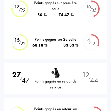
Points gagnés sur première
17
16
balle
⁄
⁄
22
35
50 %
74.47 %
15
Points gagnés sur 2e balle
4
⁄
⁄
22
12
68.18 %
33.33 %
27
12
47
44
⁄
⁄
Points gagnés en retour de
service
Points gagnés en retour sur