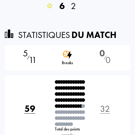
6
2
STATISTIQUES
DU MATCH
5
0
11
0
⁄
⁄
Breaks
59
32
Total des points
gagnés