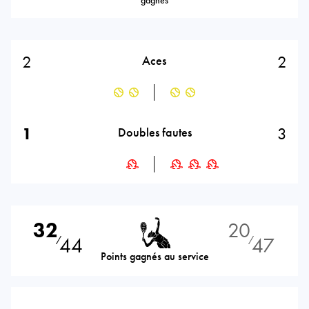
2
2
Aces
1
3
Doubles fautes
32
20
44
47
⁄
⁄
Points gagnés au service