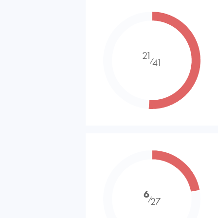
21
⁄
41
6
⁄
27