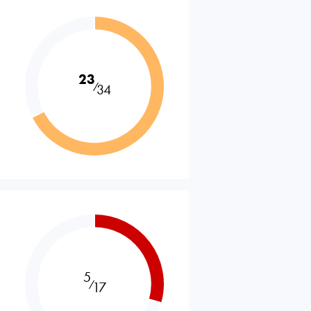
23
⁄
34
5
⁄
17