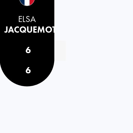
ELSA
JACQUEMOT
6
6