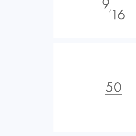
9
16
⁄
50