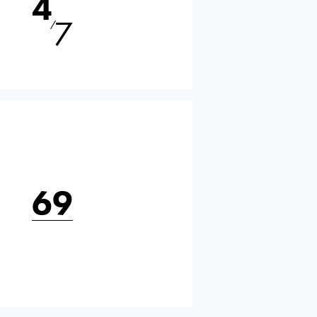
4
7
⁄
69