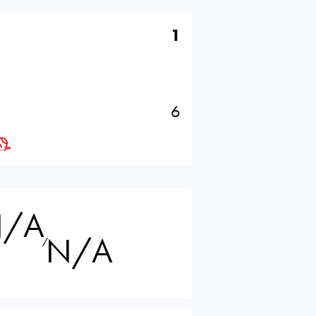
1
6
/A
N/A
⁄