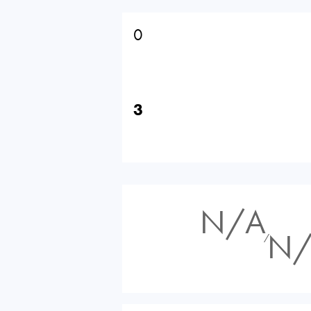
0
3
N/A
N
⁄