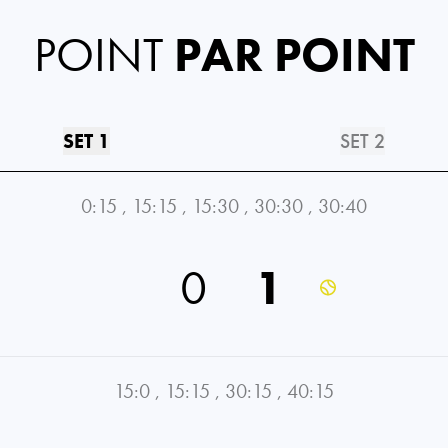
POINT
PAR POINT
SET 1
SET 2
0:15
,
15:15
,
15:30
,
30:30
,
30:40
0
1
15:0
,
15:15
,
30:15
,
40:15