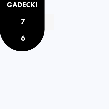
GADECKI
7
6