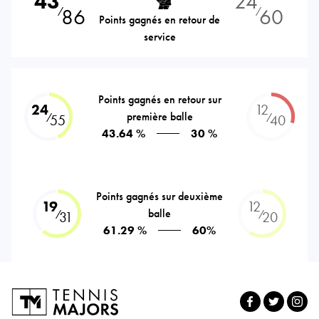
43
24
86
60
⁄
⁄
Points gagnés en retour de
service
Points gagnés en retour sur
24
12
première balle
⁄
⁄
55
40
43.64 %
30 %
Points gagnés sur deuxième
19
12
balle
⁄
⁄
31
20
61.29 %
60%