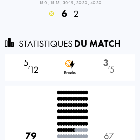
15:0
,
15:15
,
30:15
,
30:30
,
40:30
6
2
STATISTIQUES
DU MATCH
5
3
12
5
⁄
⁄
Breaks
79
67