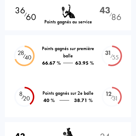
36
43
60
86
⁄
⁄
Points gagnés au service
Points gagnés sur première
28
31
balle
⁄
⁄
40
55
66.67 %
63.95 %
8
Points gagnés sur 2e balle
12
⁄
⁄
20
31
40 %
38.71 %