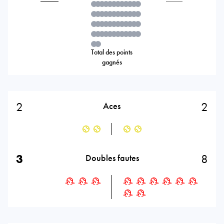
Total des points
gagnés
2
2
Aces
3
8
Doubles fautes