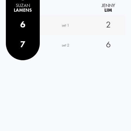
SUZAN
JENNY
LAMENS
LIM
6
2
set 1
7
6
set 2