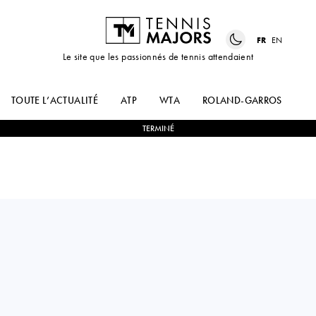
FR
EN
Le site que les passionnés de tennis attendaient
TOUTE L’ACTUALITÉ
ATP
WTA
ROLAND-GARROS
US
TERMINÉ
Netherlands
SUZAN
2
-
0
JENNY
LAMENS
LIM