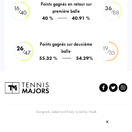
Points gagnés en retour sur
16
36
première balle
⁄
⁄
40
88
40 %
40.91 %
Points gagnés sur deuxième
26
19
balle
⁄
⁄
47
35
55.32 %
54.29%
Designed, coded and finely tuned by
Nuuk
×