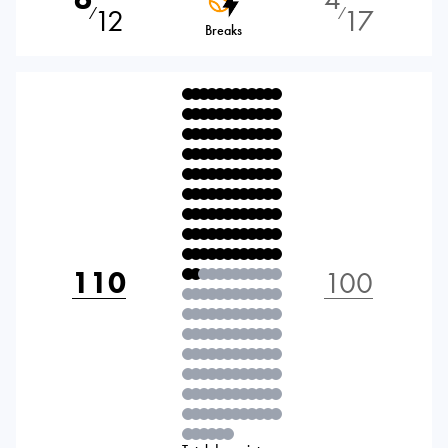
12
17
⁄
⁄
Breaks
110
100