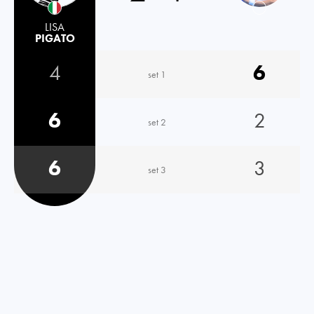
LISA
PIGATO
4
6
set 1
6
2
set 2
6
3
set 3