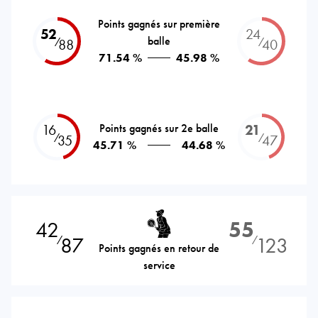
Points gagnés sur première
52
24
balle
⁄
⁄
88
40
71.54 %
45.98 %
16
Points gagnés sur 2e balle
21
⁄
⁄
35
47
45.71 %
44.68 %
42
55
87
123
⁄
⁄
Points gagnés en retour de
service