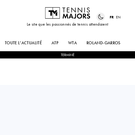
FR
EN
Le site que les passionnés de tennis attendaient
TOUTE L’ACTUALITÉ
ATP
WTA
ROLAND-GARROS
US
TERMINÉ
Italy
LISA
2
-
1
PIGATO