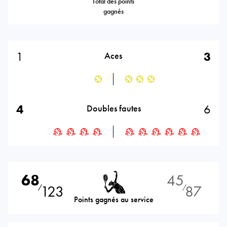
Total des points
gagnés
1
3
Aces
4
6
Doubles fautes
68
45
123
87
⁄
⁄
Points gagnés au service