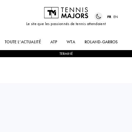
FR
EN
Le site que les passionnés de tennis attendaient
TOUTE L’ACTUALITÉ
ATP
WTA
ROLAND-GARROS
US
TERMINÉ
Italy
CAMILLA
0
-
1
KAMILLA
ROSATELLO
RAKHIMOVA