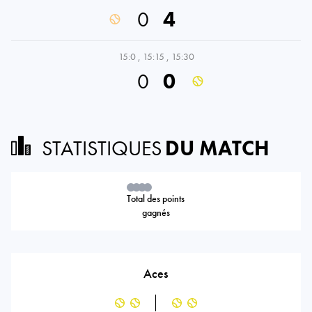
0
4
15:0
,
15:15
,
15:30
0
0
STATISTIQUES
DU MATCH
Total des points
gagnés
Aces