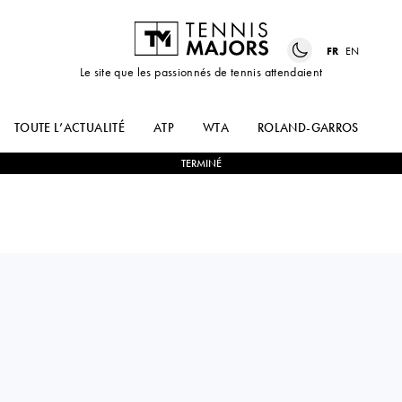
FR
EN
Le site que les passionnés de tennis attendaient
TOUTE L’ACTUALITÉ
ATP
WTA
ROLAND-GARROS
US
TERMINÉ
Great Britain
FREYA
0
-
2
KAYLA
CHRISTIE
CROSS