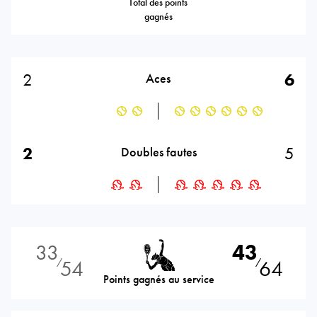
Total des points
gagnés
2
6
Aces
2
5
Doubles fautes
33
43
54
64
⁄
⁄
Points gagnés au service