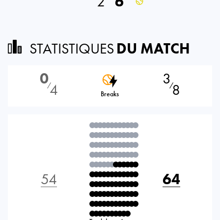
2
6
STATISTIQUES
DU MATCH
0
3
4
8
⁄
⁄
Breaks
54
64