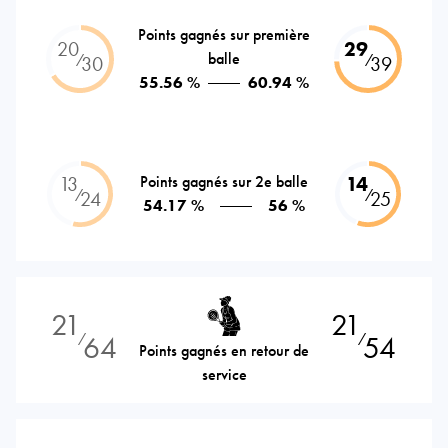
Points gagnés sur première
20
29
balle
⁄
⁄
30
39
55.56 %
60.94 %
13
Points gagnés sur 2e balle
14
⁄
⁄
24
25
54.17 %
56 %
21
21
64
54
⁄
⁄
Points gagnés en retour de
service