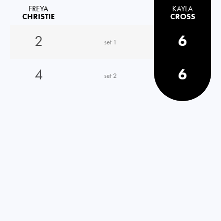
FREYA
KAYLA
CHRISTIE
CROSS
2
6
set 1
4
6
set 2