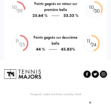
Points gagnés en retour sur
10
10
première balle
⁄
⁄
39
30
25.64 %
33.33 %
Points gagnés sur deuxième
11
11
balle
⁄
⁄
25
24
44 %
45.83%
Designed, coded and finely tuned by
Nuuk
×