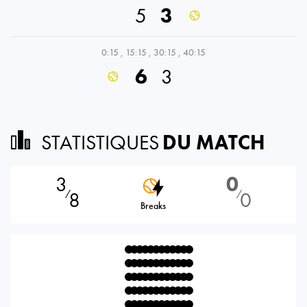
5
3
0:15
,
15:15
,
30:15
,
40:15
6
3
STATISTIQUES
DU MATCH
3
0
8
0
⁄
⁄
Breaks