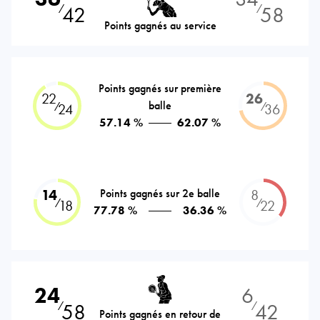
42
58
⁄
⁄
Points gagnés au service
Points gagnés sur première
22
26
balle
⁄
⁄
24
36
57.14 %
62.07 %
14
Points gagnés sur 2e balle
8
⁄
⁄
18
22
77.78 %
36.36 %
24
6
58
42
⁄
⁄
Points gagnés en retour de