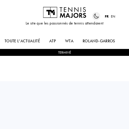
FR
EN
Le site que les passionnés de tennis attendaient
TOUTE L’ACTUALITÉ
ATP
WTA
ROLAND-GARROS
US
TERMINÉ
Germany
TATJANA
2
-
0
KAYLA
MARIA
CROSS