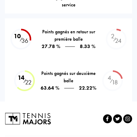
service
Points gagnés en retour sur
10
2
première balle
⁄
⁄
36
24
27.78 %
8.33 %
Points gagnés sur deuxième
14
4
balle
⁄
⁄
22
18
63.64 %
22.22%