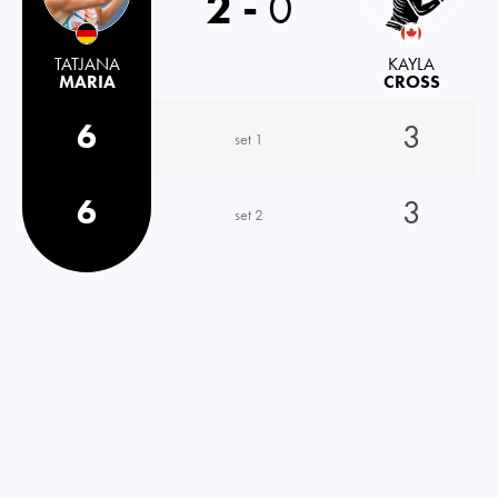
2
-
0
TATJANA
KAYLA
MARIA
CROSS
6
3
set 1
6
3
set 2