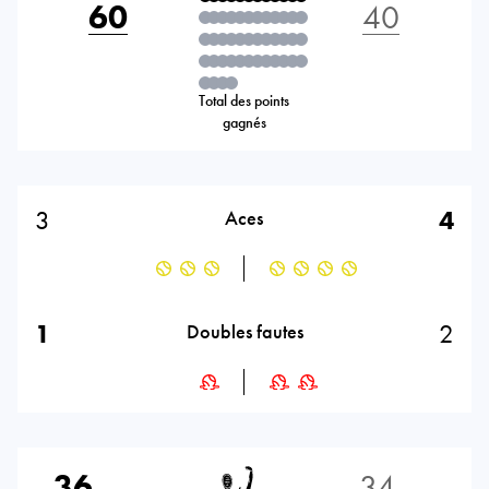
60
40
Total des points
gagnés
3
4
Aces
1
2
Doubles fautes
36
34