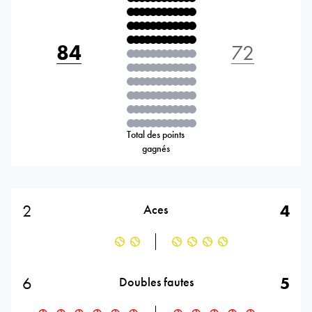
84
72
Total des points
gagnés
2
4
Aces
6
5
Doubles fautes