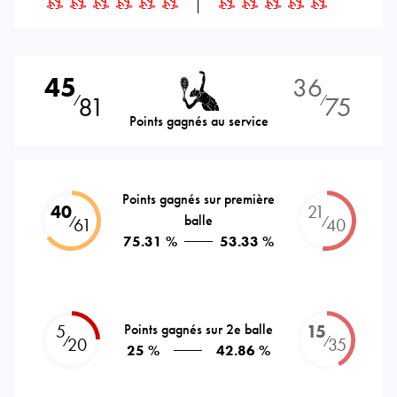
45
36
81
75
⁄
⁄
Points gagnés au service
Points gagnés sur première
40
21
balle
⁄
⁄
61
40
75.31 %
53.33 %
5
Points gagnés sur 2e balle
15
⁄
⁄
20
35
25 %
42.86 %