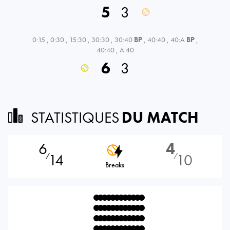
5
3
0:15
,
0:30
,
15:30
,
30:30
,
30:40
BP
,
40:40
,
40:A
BP
,
40:40
,
A:40
6
3
STATISTIQUES
DU MATCH
6
4
14
10
⁄
⁄
Breaks