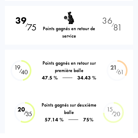
39
36
75
81
⁄
⁄
Points gagnés en retour de
service
Points gagnés en retour sur
19
21
première balle
⁄
⁄
40
61
47.5 %
34.43 %
Points gagnés sur deuxième
20
15
balle
⁄
⁄
35
20
57.14 %
75%