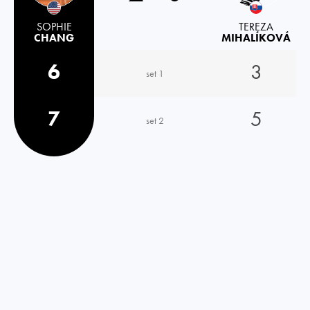
SOPHIE
TEREZA
CHANG
MIHALÍKOVÁ
6
3
set 1
7
5
set 2