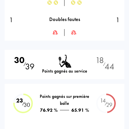
1
1
Doubles fautes
30
18
39
44
⁄
⁄
Points gagnés au service
Points gagnés sur première
23
14
balle
⁄
⁄
30
29
76.92 %
65.91 %