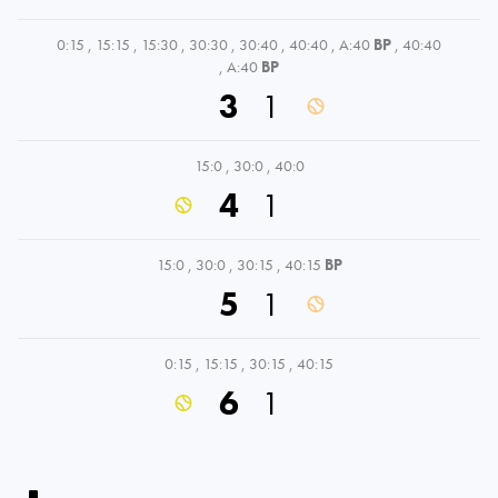
0:15
,
15:15
,
15:30
,
30:30
,
30:40
,
40:40
,
A:40
BP
,
40:40
,
A:40
BP
3
1
15:0
,
30:0
,
40:0
4
1
15:0
,
30:0
,
30:15
,
40:15
BP
5
1
0:15
,
15:15
,
30:15
,
40:15
6
1