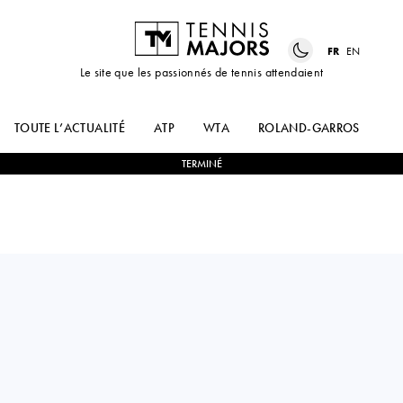
FR
EN
Le site que les passionnés de tennis attendaient
TOUTE L’ACTUALITÉ
ATP
WTA
ROLAND-GARROS
US
TERMINÉ
USA
MADISON
2
-
0
PAULA
BRENGLE
ORMAECHEA