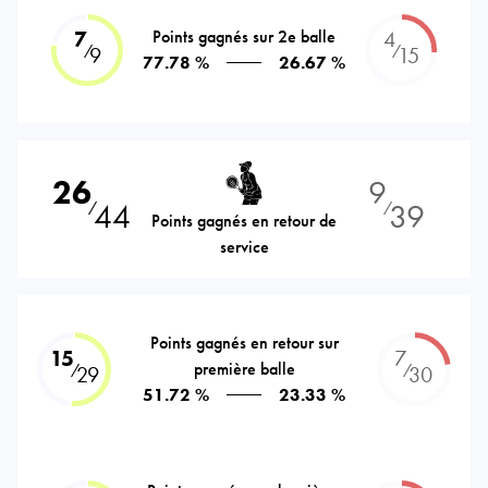
7
Points gagnés sur 2e balle
4
⁄
⁄
9
15
77.78 %
26.67 %
26
9
44
39
⁄
⁄
Points gagnés en retour de
service
Points gagnés en retour sur
15
7
première balle
⁄
⁄
29
30
51.72 %
23.33 %