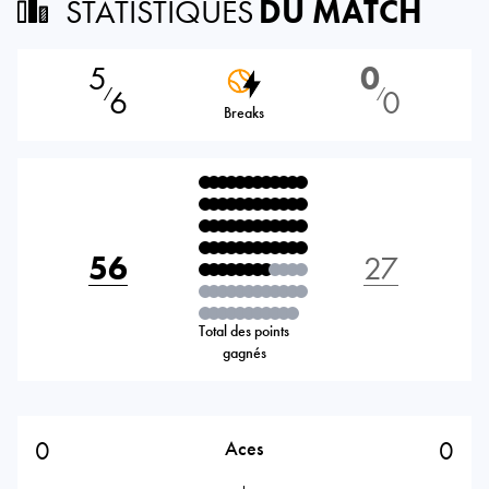
STATISTIQUES
DU MATCH
5
0
6
0
⁄
⁄
Breaks
56
27
Total des points
gagnés
0
0
Aces