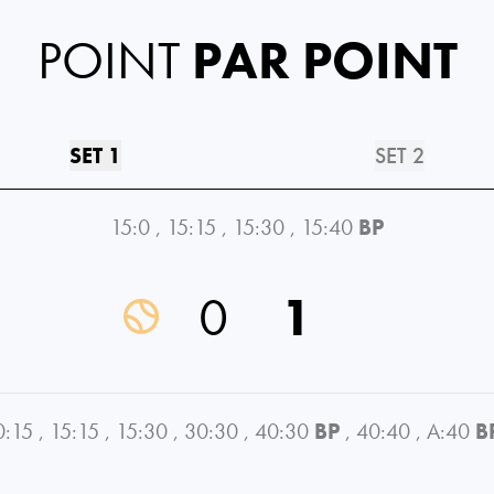
POINT
PAR POINT
SET 1
SET 2
15:0
,
15:15
,
15:30
,
15:40
BP
0
1
0:15
,
15:15
,
15:30
,
30:30
,
40:30
BP
,
40:40
,
A:40
B