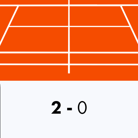
2
-
0