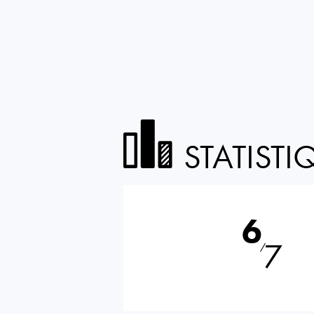
STATISTI
6
7
⁄