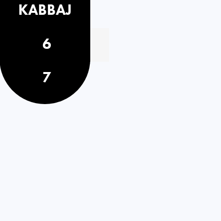
KABBAJ
6
7