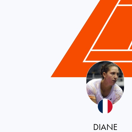
France
DIANE