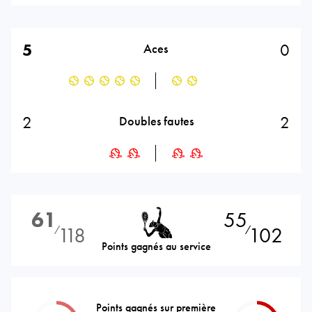
5
0
Aces
2
2
Doubles fautes
61
55
118
102
⁄
⁄
Points gagnés au service
Points gagnés sur première