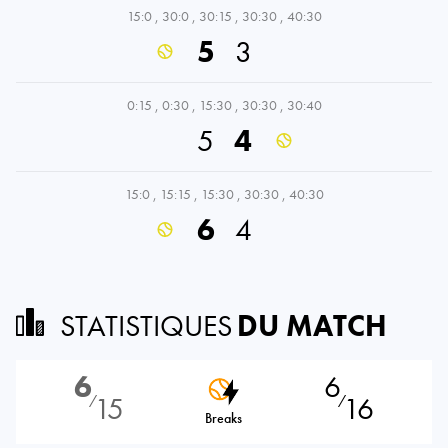
15:0
,
30:0
,
30:15
,
30:30
,
40:30
5
3
0:15
,
0:30
,
15:30
,
30:30
,
30:40
5
4
15:0
,
15:15
,
15:30
,
30:30
,
40:30
6
4
STATISTIQUES
DU MATCH
6
6
15
16
⁄
⁄
Breaks