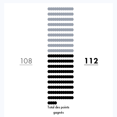
108
112
Total des points
gagnés