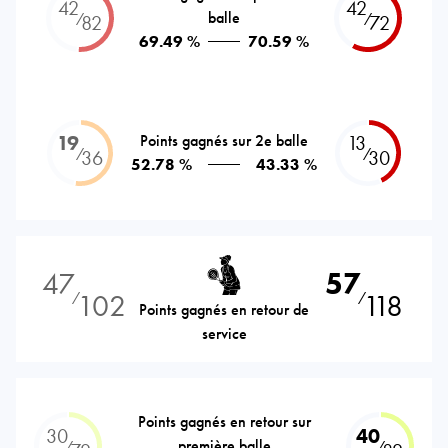
42
42
balle
⁄
⁄
82
72
69.49 %
70.59 %
19
Points gagnés sur 2e balle
13
⁄
⁄
36
30
52.78 %
43.33 %
47
57
102
118
⁄
⁄
Points gagnés en retour de
service
Points gagnés en retour sur
30
40
première balle
⁄
⁄