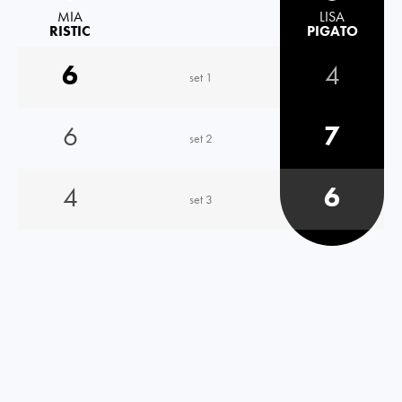
MIA
LISA
RISTIC
PIGATO
6
4
set 1
6
7
set 2
4
6
set 3