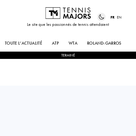
FR
EN
Le site que les passionnés de tennis attendaient
TOUTE L’ACTUALITÉ
ATP
WTA
ROLAND-GARROS
US
TERMINÉ
Serbia
MIA
1
-
2
LISA
RISTIC
PIGATO