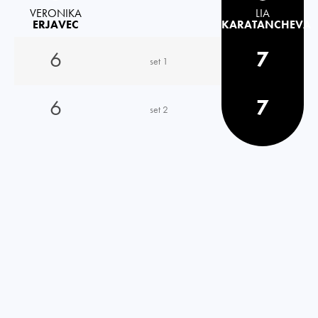
VERONIKA
LIA
ERJAVEC
KARATANCHEVA
6
7
set 1
6
7
set 2