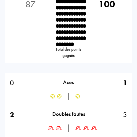
87
100
Total des points
gagnés
0
1
Aces
2
3
Doubles fautes