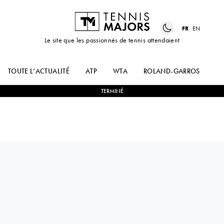
FR
EN
Le site que les passionnés de tennis attendaient
TOUTE L’ACTUALITÉ
ATP
WTA
ROLAND-GARROS
US
TERMINÉ
Slovakia
VERONIKA
0
-
2
LIA
ERJAVEC
KARATANCHEVA