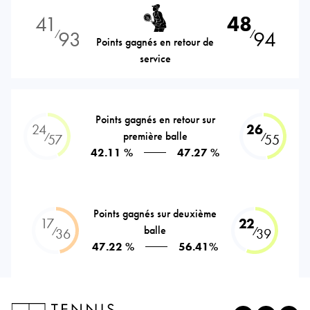
41
48
93
94
⁄
⁄
Points gagnés en retour de
service
Points gagnés en retour sur
24
26
première balle
⁄
⁄
57
55
42.11 %
47.27 %
Points gagnés sur deuxième
17
22
balle
⁄
⁄
36
39
47.22 %
56.41%