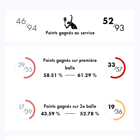
46
52
94
93
⁄
⁄
Points gagnés au service
Points gagnés sur première
29
33
balle
⁄
⁄
55
57
58.51 %
61.29 %
17
Points gagnés sur 2e balle
19
⁄
⁄
39
36
43.59 %
52.78 %