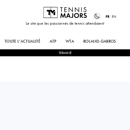
FR
EN
Le site que les passionnés de tennis attendaient
TOUTE L’ACTUALITÉ
ATP
WTA
ROLAND-GARROS
US
TERMINÉ
Philippines
ALEXANDRA
0
-
2
EKATERINA
EALA
ALEXANDROVA