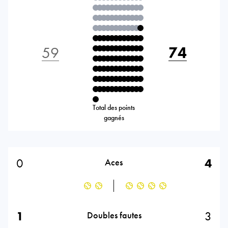
59
74
Total des points
gagnés
0
4
Aces
1
3
Doubles fautes