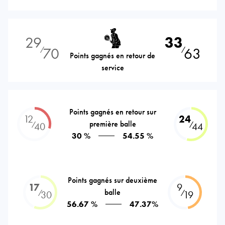
29
33
70
63
⁄
⁄
Points gagnés en retour de
service
Points gagnés en retour sur
12
24
première balle
⁄
⁄
40
44
30 %
54.55 %
Points gagnés sur deuxième
17
9
balle
⁄
⁄
30
19
56.67 %
47.37%