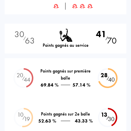
30
41
63
70
⁄
⁄
Points gagnés au service
Points gagnés sur première
20
28
balle
⁄
⁄
44
40
69.84 %
57.14 %
10
Points gagnés sur 2e balle
13
⁄
⁄
19
30
52.63 %
43.33 %