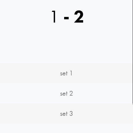
1
-
2
set 1
set 2
set 3