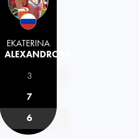
EKATERINA
ALEXANDROVA
3
7
6