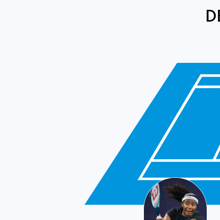
D
USA