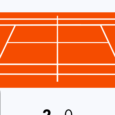
2
-
0