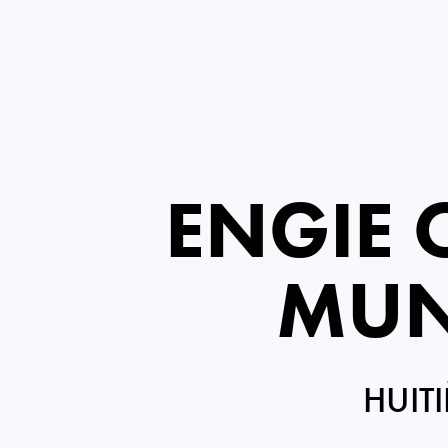
ENGIE 
MUN
HUIT