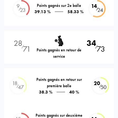
9
Points gagnés sur 2e balle
14
⁄
⁄
23
24
39.13 %
58.33 %
28
34
71
73
⁄
⁄
Points gagnés en retour de
service
Points gagnés en retour sur
18
20
première balle
⁄
⁄
47
50
38.3 %
40 %
Points gagnés sur deuxième