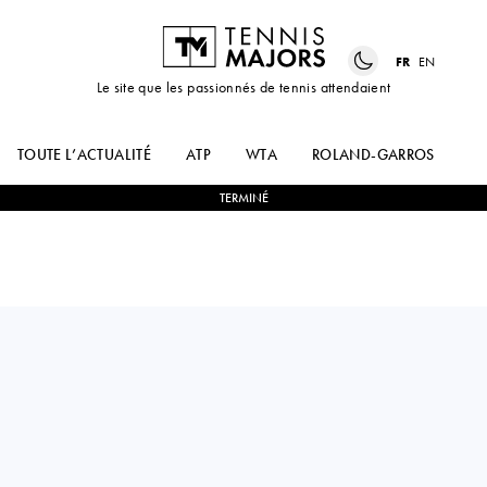
FR
EN
Le site que les passionnés de tennis attendaient
TOUTE L’ACTUALITÉ
ATP
WTA
ROLAND-GARROS
US
TERMINÉ
Mexico
RENATA
1
-
2
CAIJSA
ZARAZUA
HENNEMANN