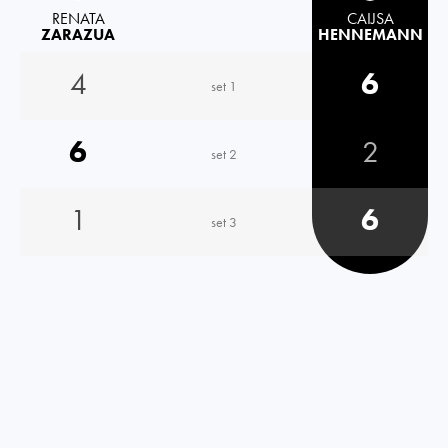
RENATA
CAIJSA
ZARAZUA
HENNEMANN
4
6
set 1
6
2
set 2
1
6
set 3