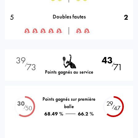
5
2
Doubles fautes
39
43
73
71
⁄
⁄
Points gagnés au service
Points gagnés sur première
30
29
balle
⁄
⁄
50
47
68.49 %
66.2 %