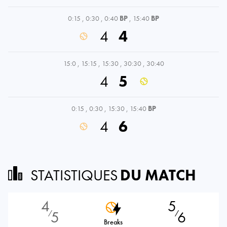
0:15
,
0:30
,
0:40
BP
,
15:40
BP
4
4
15:0
,
15:15
,
15:30
,
30:30
,
30:40
4
5
0:15
,
0:30
,
15:30
,
15:40
BP
4
6
STATISTIQUES
DU MATCH
4
5
5
6
⁄
⁄
Breaks