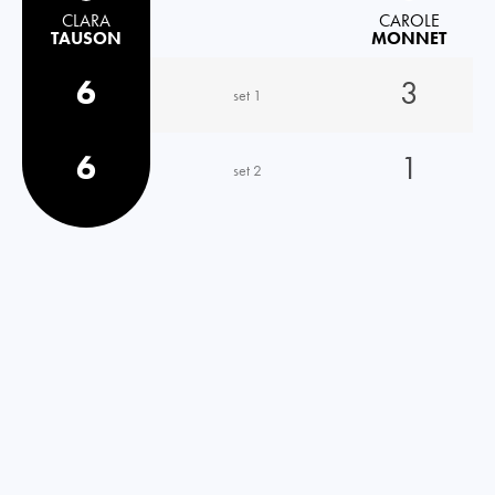
CLARA
CAROLE
TAUSON
MONNET
6
3
set 1
6
1
set 2