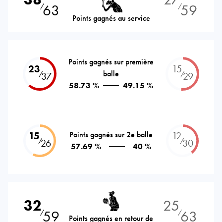
63
59
⁄
⁄
Points gagnés au service
Points gagnés sur première
23
15
balle
⁄
⁄
37
29
58.73 %
49.15 %
15
Points gagnés sur 2e balle
12
⁄
⁄
26
30
57.69 %
40 %
32
25
59
63
⁄
⁄
Points gagnés en retour de