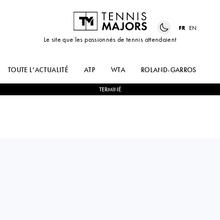
FR
EN
Le site que les passionnés de tennis attendaient
TOUTE L’ACTUALITÉ
ATP
WTA
ROLAND-GARROS
US
TERMINÉ
Denmark
CLARA
2
-
0
CAROLE
TAUSON
MONNET