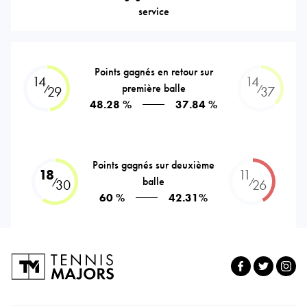
service
Points gagnés en retour sur
14
14
première balle
⁄
⁄
29
37
48.28 %
37.84 %
Points gagnés sur deuxième
18
11
balle
⁄
⁄
30
26
60 %
42.31%