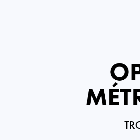
OP
MÉT
TR