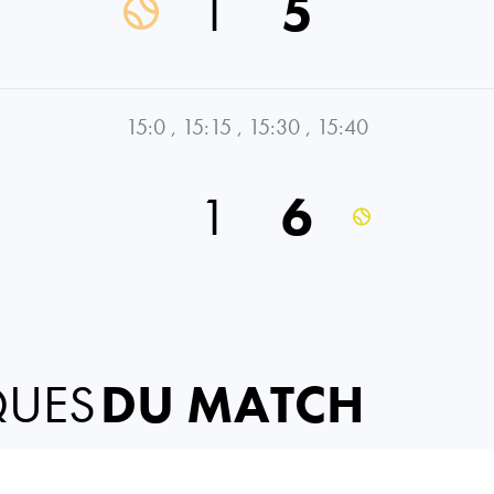
1
5
15:0
,
15:15
,
15:30
,
15:40
1
6
QUES
DU MATCH