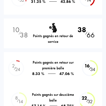
31.25 %
42.86 %
10
38
38
66
⁄
⁄
Points gagnés en retour de
service
Points gagnés en retour sur
2
16
première balle
⁄
⁄
24
34
8.33 %
47.06 %
Points gagnés sur deuxième
8
22
balle
⁄
⁄
14
32
57.14 %
68.75%