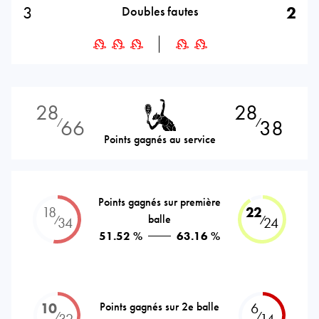
3
2
Doubles fautes
28
28
66
38
⁄
⁄
Points gagnés au service
Points gagnés sur première
18
22
balle
⁄
⁄
34
24
51.52 %
63.16 %
10
Points gagnés sur 2e balle
6
⁄
⁄
32
14