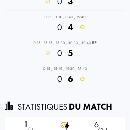
0
3
0:15
,
0:30
,
0:40
,
15:40
0
4
0:15
,
15:15
,
15:30
,
30:30
,
30:40
BP
0
5
0:15
,
15:15
,
15:30
,
15:40
0
6
STATISTIQUES
DU MATCH
1
6
⁄
⁄