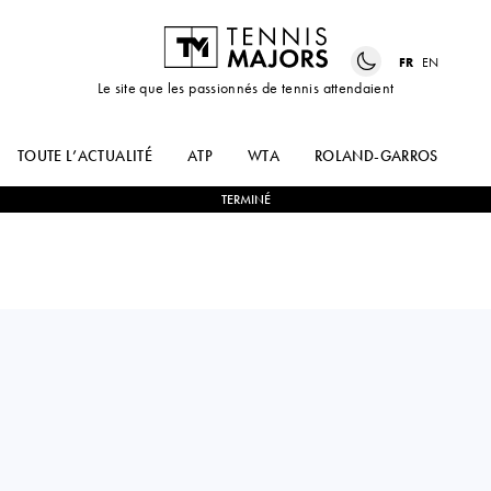
FR
EN
Le site que les passionnés de tennis attendaient
TOUTE L’ACTUALITÉ
ATP
WTA
ROLAND-GARROS
US
TERMINÉ
France
AUDREY
0
-
2
VARVARA
ALBIE
GRACHEVA