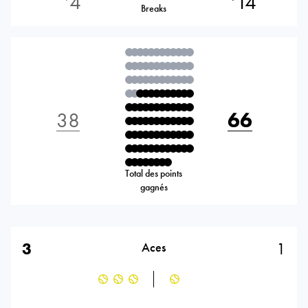
4
14
Breaks
38
66
Total des points
gagnés
3
1
Aces