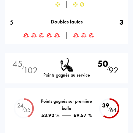
5
3
Doubles fautes
45
50
102
92
⁄
⁄
Points gagnés au service
Points gagnés sur première
24
39
balle
⁄
⁄
55
64
53.92 %
69.57 %