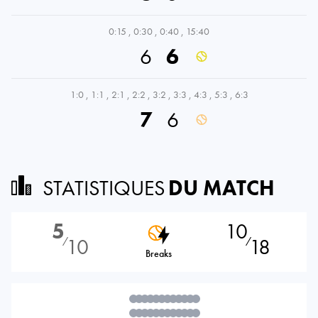
0:15
,
0:30
,
0:40
,
15:40
6
6
1:0
,
1:1
,
2:1
,
2:2
,
3:2
,
3:3
,
4:3
,
5:3
,
6:3
7
6
STATISTIQUES
DU MATCH
5
10
10
18
⁄
⁄
Breaks