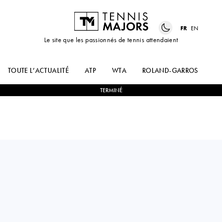
FR
EN
Le site que les passionnés de tennis attendaient
TOUTE L’ACTUALITÉ
ATP
WTA
ROLAND-GARROS
US
TERMINÉ
Russia
ERIKA
1
-
2
CAMILA
ANDREEVA
OSORIO