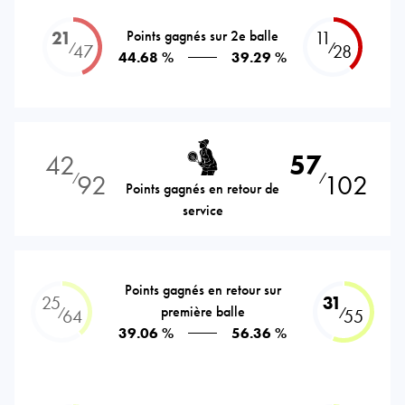
21
Points gagnés sur 2e balle
11
⁄
⁄
47
28
44.68 %
39.29 %
42
57
92
102
⁄
⁄
Points gagnés en retour de
service
Points gagnés en retour sur
25
31
première balle
⁄
⁄
64
55
39.06 %
56.36 %