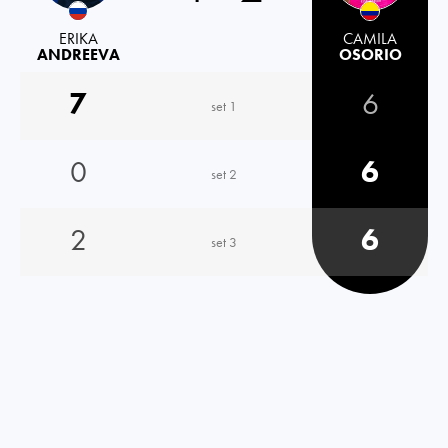
ERIKA
CAMILA
ANDREEVA
OSORIO
7
6
set 1
0
6
set 2
2
6
set 3