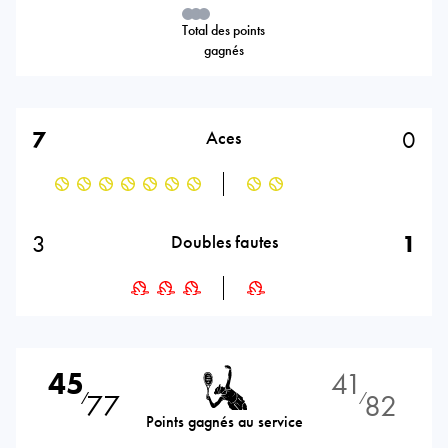
Total des points
gagnés
7
0
Aces
3
1
Doubles fautes
45
41
77
82
⁄
⁄
Points gagnés au service