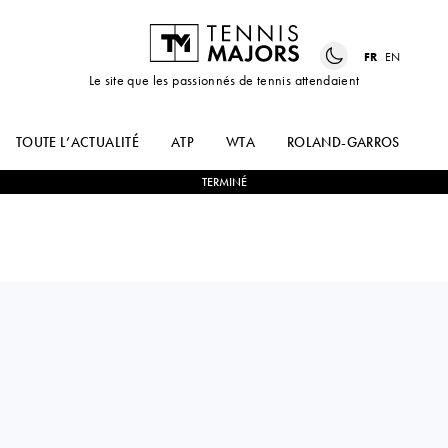
FR
EN
Le site que les passionnés de tennis attendaient
TOUTE L’ACTUALITÉ
ATP
WTA
ROLAND-GARROS
US
TERMINÉ
Australia
PRISCILLA
2
-
0
EUDICE WONG
HON
CHONG