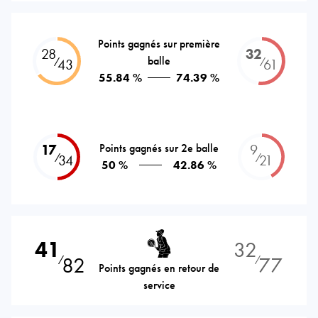
Points gagnés sur première
28
32
balle
⁄
⁄
43
61
55.84 %
74.39 %
17
Points gagnés sur 2e balle
9
⁄
⁄
34
21
50 %
42.86 %
41
32
82
77
⁄
⁄
Points gagnés en retour de
service