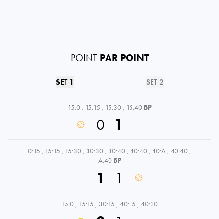
POINT
PAR POINT
SET 1
SET 2
15:0
,
15:15
,
15:30
,
15:40
BP
0
1
0:15
,
15:15
,
15:30
,
30:30
,
30:40
,
40:40
,
40:A
,
40:40
,
A:40
BP
1
1
15:0
,
15:15
,
30:15
,
40:15
,
40:30