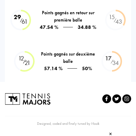
Points gagnés en retour sur
29
15
première balle
⁄
⁄
61
43
47.54 %
34.88 %
Points gagnés sur deuxième
12
17
balle
⁄
⁄
21
34
57.14 %
50%
Designed, coded and finely tuned by
Nuuk
×