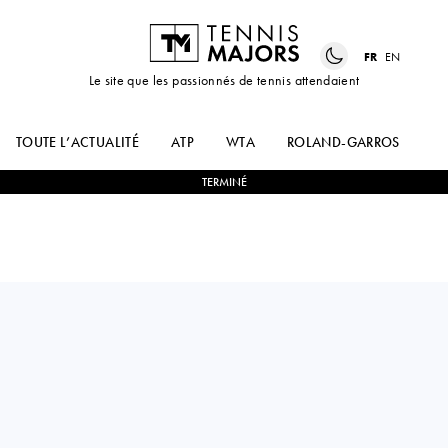
FR
EN
Le site que les passionnés de tennis attendaient
TOUTE L’ACTUALITÉ
ATP
WTA
ROLAND-GARROS
US
TERMINÉ
Australia
PRISCILLA
2
-
0
EUDICE WONG
HON
CHONG