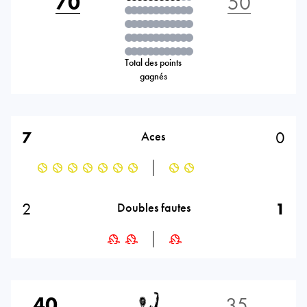
70
50
Total des points
gagnés
7
0
Aces
2
1
Doubles fautes
40
35