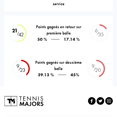
service
Points gagnés en retour sur
21
6
première balle
⁄
⁄
42
35
50 %
17.14 %
Points gagnés sur deuxième
9
9
balle
⁄
⁄
23
20
39.13 %
45%