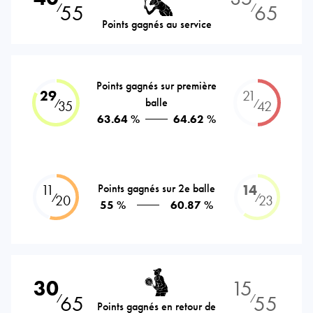
55
65
⁄
⁄
Points gagnés au service
Points gagnés sur première
29
21
balle
⁄
⁄
35
42
63.64 %
64.62 %
11
Points gagnés sur 2e balle
14
⁄
⁄
20
23
55 %
60.87 %
30
15
65
55
⁄
⁄
Points gagnés en retour de