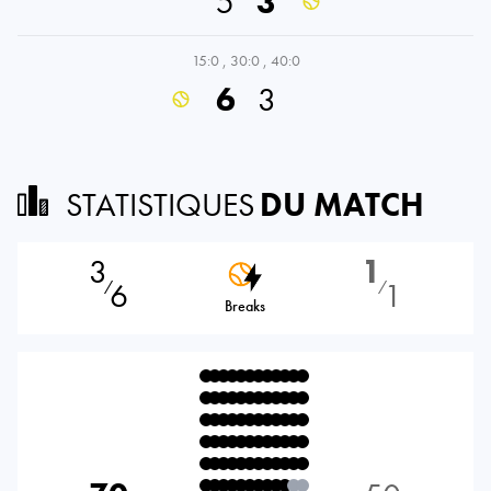
5
3
15:0
,
30:0
,
40:0
6
3
STATISTIQUES
DU MATCH
3
1
6
1
⁄
⁄
Breaks