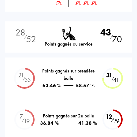
28
43
52
70
⁄
⁄
Points gagnés au service
Points gagnés sur première
21
31
balle
⁄
⁄
33
41
63.46 %
58.57 %
7
Points gagnés sur 2e balle
12
⁄
⁄
19
29
36.84 %
41.38 %