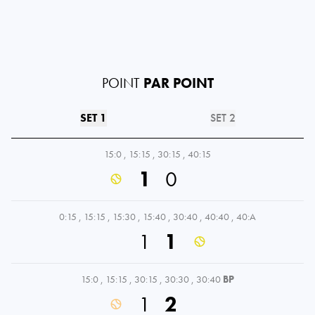
POINT
PAR POINT
SET 1
SET 2
15:0
,
15:15
,
30:15
,
40:15
1
0
0:15
,
15:15
,
15:30
,
15:40
,
30:40
,
40:40
,
40:A
1
1
15:0
,
15:15
,
30:15
,
30:30
,
30:40
BP
1
2