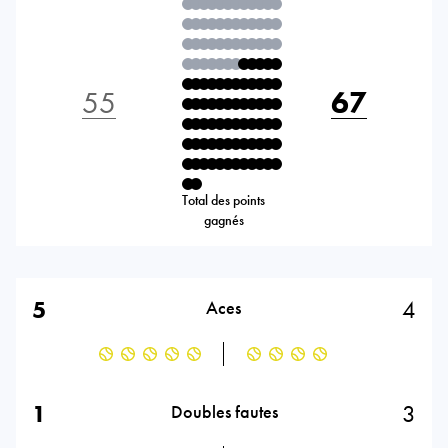
55
67
Total des points
gagnés
5
4
Aces
1
3
Doubles fautes