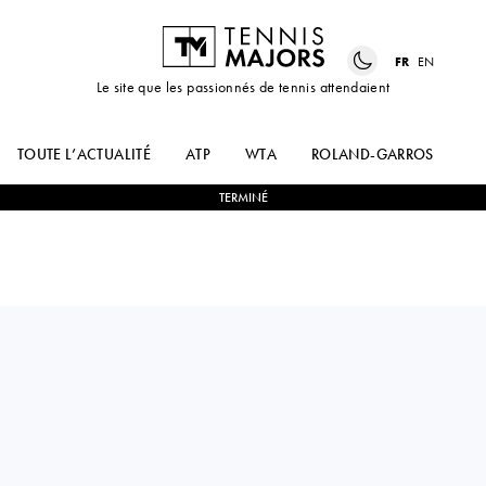
FR
EN
Le site que les passionnés de tennis attendaient
TOUTE L’ACTUALITÉ
ATP
WTA
ROLAND-GARROS
US
TERMINÉ
Russia
EKATERINA
0
-
2
JELENA
ALEXANDROVA
OSTAPENKO