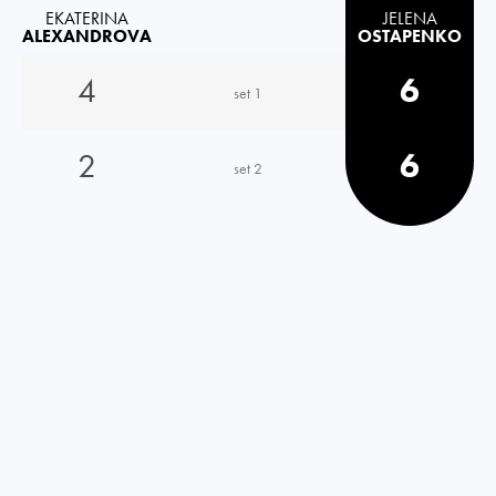
EKATERINA
JELENA
ALEXANDROVA
OSTAPENKO
4
6
set 1
2
6
set 2