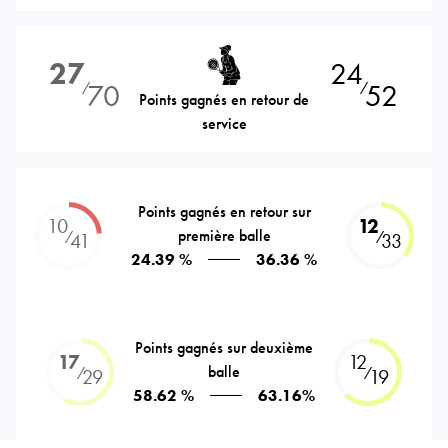
27
24
70
52
⁄
⁄
Points gagnés en retour de
service
Points gagnés en retour sur
10
12
première balle
⁄
⁄
41
33
24.39 %
36.36 %
Points gagnés sur deuxième
17
12
balle
⁄
⁄
29
19
58.62 %
63.16%