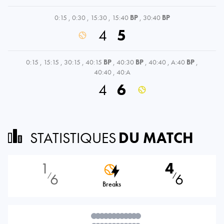
0:15
,
0:30
,
15:30
,
15:40
BP
,
30:40
BP
4
5
0:15
,
15:15
,
30:15
,
40:15
BP
,
40:30
BP
,
40:40
,
A:40
BP
,
40:40
,
40:A
4
6
STATISTIQUES
DU MATCH
1
4
6
6
⁄
⁄
Breaks