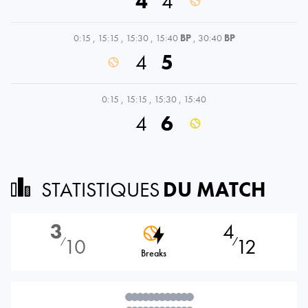
4
4
0:15
,
15:15
,
15:30
,
15:40
BP
,
30:40
BP
4
5
0:15
,
15:15
,
15:30
,
15:40
4
6
STATISTIQUES
DU MATCH
3
4
10
12
⁄
⁄
Breaks