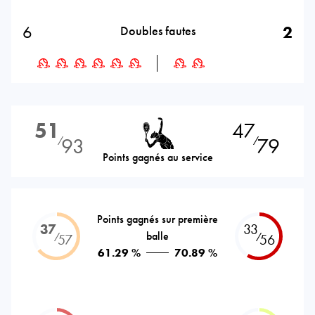
6
2
Doubles fautes
51
47
93
79
⁄
⁄
Points gagnés au service
Points gagnés sur première
37
33
balle
⁄
⁄
57
56
61.29 %
70.89 %