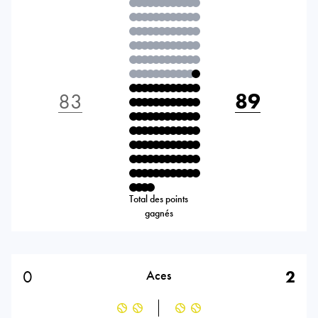
83
89
Total des points
gagnés
0
2
Aces