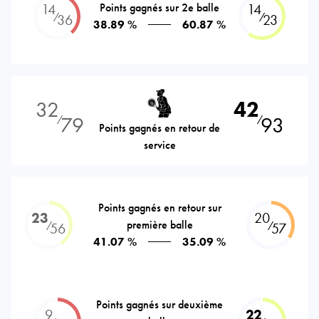
14
Points gagnés sur 2e balle
14
⁄
⁄
36
23
38.89 %
60.87 %
32
42
79
93
⁄
⁄
Points gagnés en retour de
service
Points gagnés en retour sur
23
20
première balle
⁄
⁄
56
57
41.07 %
35.09 %
Points gagnés sur deuxième
9
22