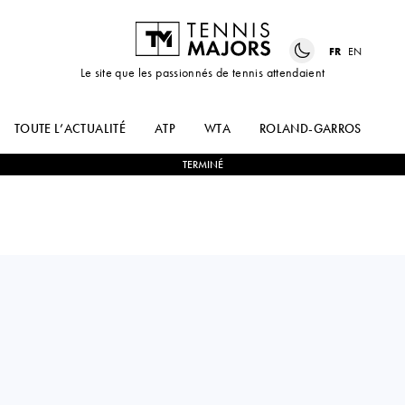
FR
EN
Le site que les passionnés de tennis attendaient
TOUTE L’ACTUALITÉ
ATP
WTA
ROLAND-GARROS
US
TERMINÉ
Japan
MOMOKO
0
-
2
EUDICE WONG
KOBORI
CHONG