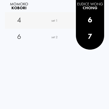
MOMOKO
EUDICE WONG
KOBORI
CHONG
4
6
set 1
6
7
set 2