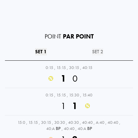
POINT
PAR POINT
SET 1
SET 2
0:15
,
15:15
,
30:15
,
40:15
1
0
0:15
,
15:15
,
15:30
,
15:40
1
1
15:0
,
15:15
,
30:15
,
30:30
,
40:30
,
40:40
,
A:40
,
40:40
,
40:A
BP
,
40:40
,
40:A
BP