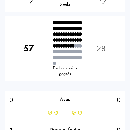
7
2
Breaks
57
28
Total des points
gagnés
0
0
Aces
1
9
Doubles fautes