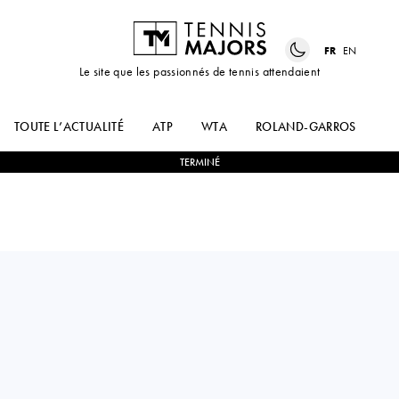
FR
EN
Le site que les passionnés de tennis attendaient
TOUTE L’ACTUALITÉ
ATP
WTA
ROLAND-GARROS
US
TERMINÉ
Brazil
THAISA GRANA
2
-
0
LETICIA
PEDRETTI
GARCIA VIDAL