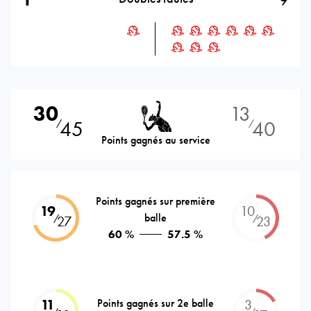
30
13
45
40
⁄
⁄
Points gagnés au service
Points gagnés sur première
19
10
balle
⁄
⁄
27
23
60 %
57.5 %
11
Points gagnés sur 2e balle
3