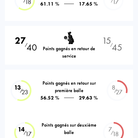
⁄
⁄
18
17
61.11 %
17.65 %
27
15
40
45
⁄
⁄
Points gagnés en retour de
service
Points gagnés en retour sur
13
8
première balle
⁄
⁄
23
27
56.52 %
29.63 %
Points gagnés sur deuxième
14
7
balle
⁄
⁄
17
18