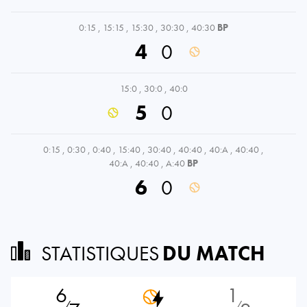
0:15
,
15:15
,
15:30
,
30:30
,
40:30
BP
4
0
15:0
,
30:0
,
40:0
5
0
0:15
,
0:30
,
0:40
,
15:40
,
30:40
,
40:40
,
40:A
,
40:40
,
40:A
,
40:40
,
A:40
BP
6
0
STATISTIQUES
DU MATCH
6
1
⁄
⁄