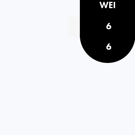
WEI
6
6