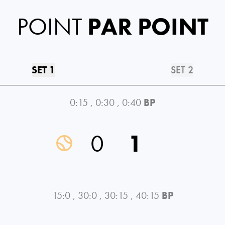
POINT
PAR POINT
SET 1
SET 2
0:15
,
0:30
,
0:40
BP
0
1
15:0
,
30:0
,
30:15
,
40:15
BP