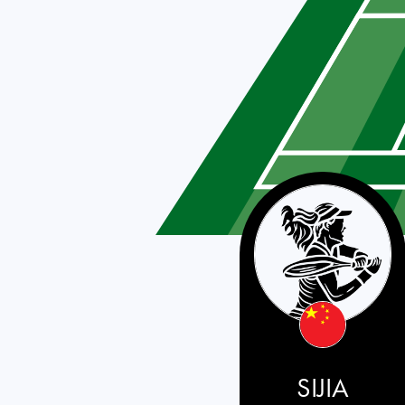
China PR
SIJIA