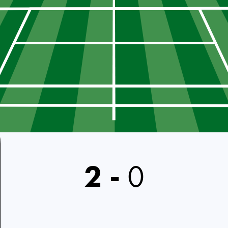
2
-
0