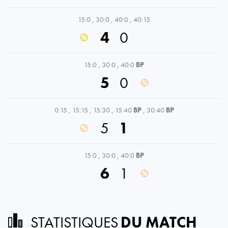
15:0
,
30:0
,
40:0
,
40:15
4
0
15:0
,
30:0
,
40:0
BP
5
0
0:15
,
15:15
,
15:30
,
15:40
BP
,
30:40
BP
5
1
15:0
,
30:0
,
40:0
BP
6
1
STATISTIQUES
DU MATCH