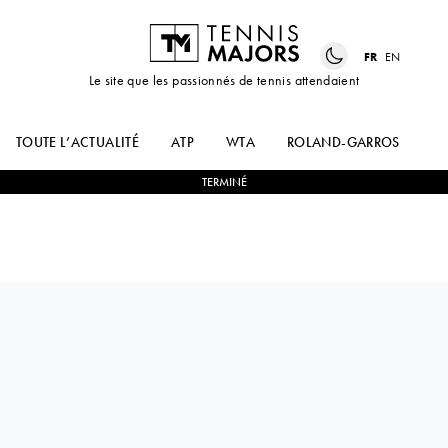
FR
EN
Le site que les passionnés de tennis attendaient
TOUTE L’ACTUALITÉ
ATP
WTA
ROLAND-GARROS
US
TERMINÉ
Belarus
ALIAKSANDRA
2
-
0
ERYN
SASNOVICH
CAYETANO