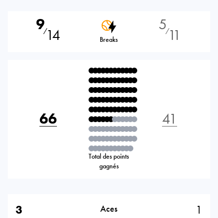
9
5
14
11
⁄
⁄
Breaks
66
41
Total des points
gagnés
3
1
Aces