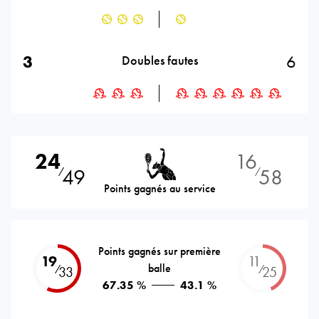
3
6
Doubles fautes
24
16
49
58
⁄
⁄
Points gagnés au service
Points gagnés sur première
19
11
balle
⁄
⁄
33
25
67.35 %
43.1 %