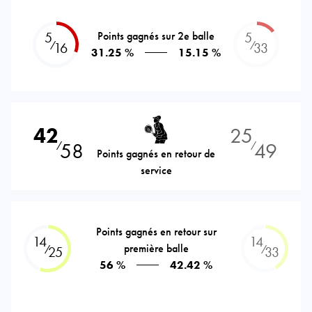
5
Points gagnés sur 2e balle
5
⁄
⁄
16
33
31.25 %
15.15 %
42
25
58
49
⁄
⁄
Points gagnés en retour de
service
Points gagnés en retour sur
14
14
première balle
⁄
⁄
25
33
56 %
42.42 %