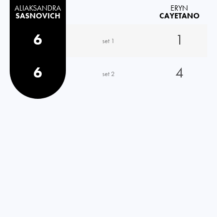
ALIAKSANDRA
ERYN
SASNOVICH
CAYETANO
6
1
set 1
6
4
set 2