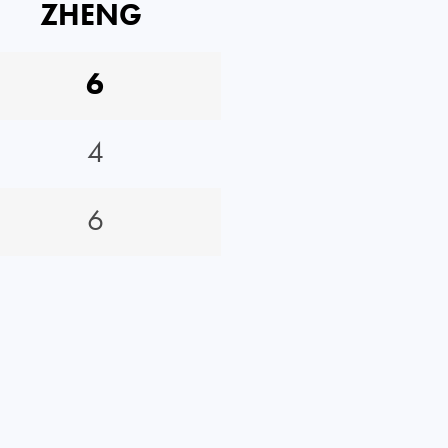
ZHENG
6
4
6