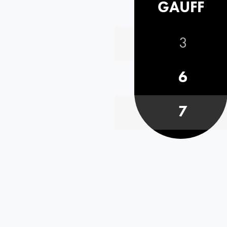
GAUFF
3
6
7