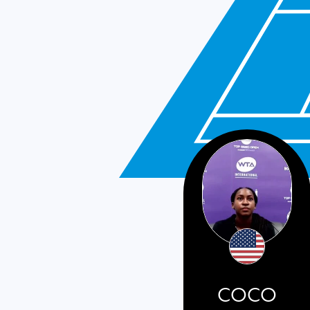
USA
COCO