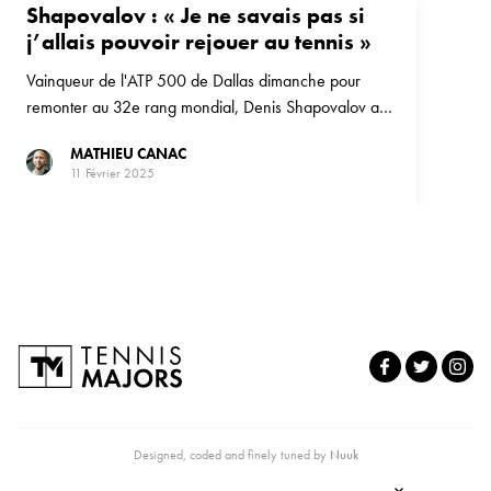
Shapovalov : « Je ne savais pas si
j’allais pouvoir rejouer au tennis »
Vainqueur de l'ATP 500 de Dallas dimanche pour
remonter au 32e rang mondial, Denis Shapovalov a
parfois cru que sa carrière était terminée suite à sa
MATHIEU CANAC
blessure au genou en 2023.
11 Février 2025
Designed, coded and finely tuned by
Nuuk